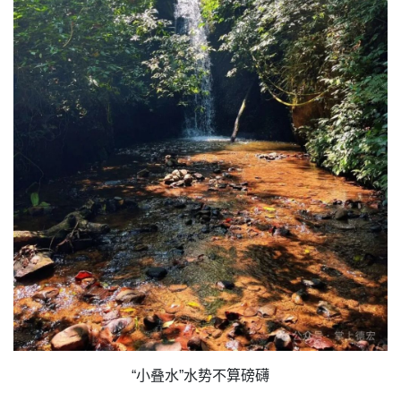
“小叠水”水势不算磅礴