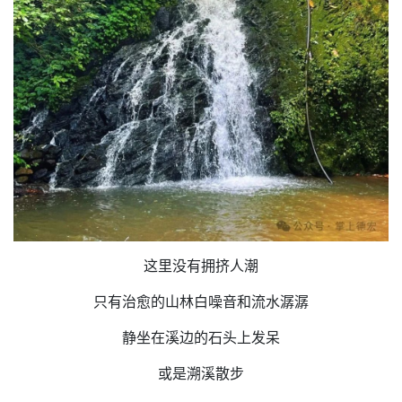
这里没有拥挤人潮
只有治愈的山林白噪音和流水潺潺
静坐在溪边的石头上发呆
或是溯溪散步