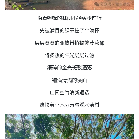
沿着蜿蜒的林间小径缓步前行
先被满目的绿意撞了个满怀
层层叠叠的亚热带植被繁茂葱郁
将炙热的阳光层层过滤
细碎的金光斑驳洒落
铺满清浅的溪面
山间空气清新通透
裹挟着草木芬芳与溪水清甜