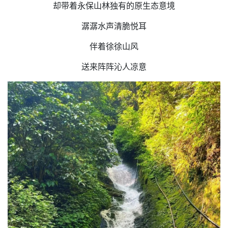
却带着永保山林独有的原生态意境
潺潺水声清脆悦耳
伴着徐徐山风
送来阵阵沁人凉意