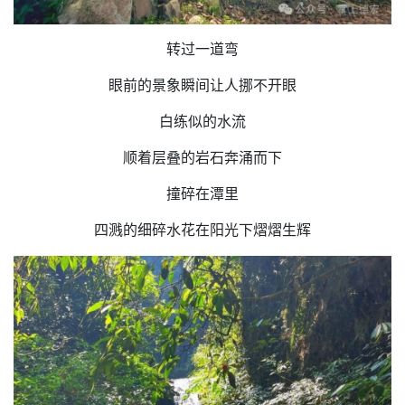
转过一道弯
眼前的景象瞬间让人挪不开眼
白练似的水流
顺着层叠的岩石奔涌而下
撞碎在潭里
四溅的细碎水花在阳光下熠熠生辉