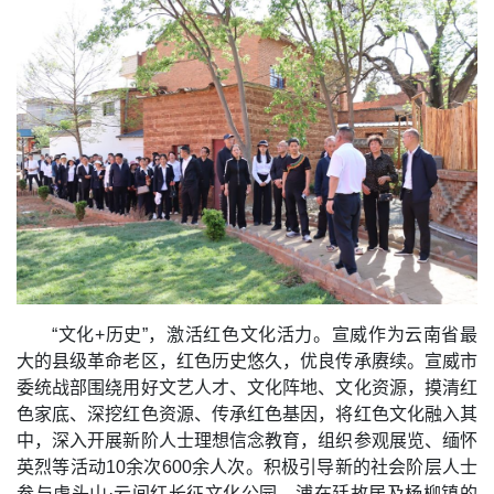
“文化+历史”，激活红色文化活力。宣威作为云南省最
大的县级革命老区，红色历史悠久，优良传承赓续。宣威市
委统战部围绕用好文艺人才、文化阵地、文化资源，摸清红
色家底、深挖红色资源、传承红色基因，将红色文化融入其
中，深入开展新阶人士理想信念教育，组织参观展览、缅怀
英烈等活动10余次600余人次。积极引导新的社会阶层人士
参与虎头山·云间红长征文化公园、浦在廷故居及杨柳镇的