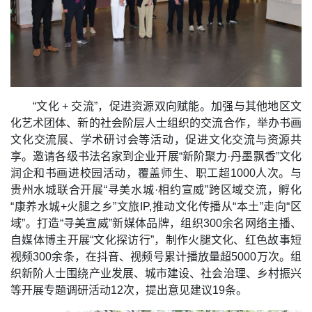
“文化 + 交流”，促进资源双向赋能。加强与其他地区文
化艺术团体、新的社会阶层人士组织的交流合作，举办书画
文化交流展、学术研讨会等活动，促进文化交流与资源共
享。邀请各级书法名家到企业开展“新阶聚力·丹墨飘香”文化
润企和书画进校园活动，覆盖师生、职工超1000人次。与
贵州水城联合开展“寻美水城·相约宣威”跨区域交流，孵化
“康养水城+火腿之乡”文旅IP,推动文化传播从“本土”走向“区
域”。打造“寻美宣威”新媒体品牌，组织300余名网络主播、
自媒体博主开展“文化探访行”，制作火腿文化、红色故事短
视频300余条，在抖音、视频号累计播放量超5000万次。组
织新阶人士围绕产业发展、城市建设、社会治理、乡村振兴
等开展专题调研活动12次，提出意见建议19条。