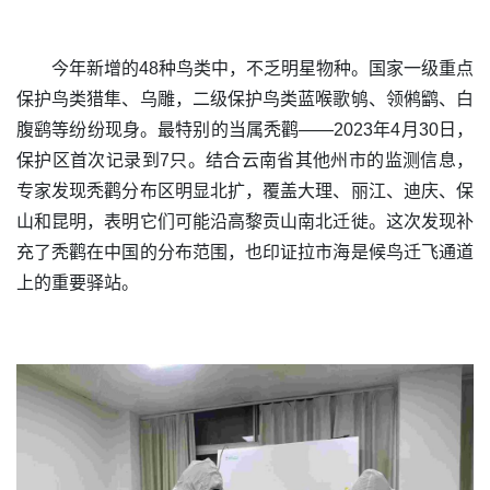
今年新增的48种鸟类中，不乏明星物种。国家一级重点
保护鸟类猎隼、乌雕，二级保护鸟类蓝喉歌鸲、领鸺鹠、白
腹鹞等纷纷现身。最特别的当属秃鹳——2023年4月30日，
保护区首次记录到7只。结合云南省其他州市的监测信息，
专家发现秃鹳分布区明显北扩，覆盖大理、丽江、迪庆、保
山和昆明，表明它们可能沿高黎贡山南北迁徙。这次发现补
充了秃鹳在中国的分布范围，也印证拉市海是候鸟迁飞通道
上的重要驿站。