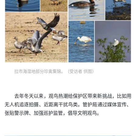
拉市海湿地部分珍禽集锦。（受访者 供图）
去年冬天以来，观鸟热潮给保护区带来新挑战，比如用
无人机追逐拍摄、近距离干扰鸟类。管护局通过媒体宣传、
张贴警示牌、加强巡护监管，倡导文明观鸟。