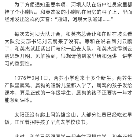
为了方便通知重要事项，河坝大队在每户社员家里都
挂了个小喇叭。和英杰家的小喇叭在厨房的柱子上，里面
经常发出这样的声音：“通知，河坝大队通知……”
每次去河坝大队开会，和英杰总会让和在站在坡头看
大队党支部书记刘云鹏来了没有。等和在说看到刘云鹏
了，和英杰就赶紧出门与他一起去大队。和英杰觉得刘云
鹏思想开明、见解独到，很想请他到家里给和远讲一讲学
习的重要性。
1976年9月1日，两荞小学迎来十多个新生。两荞生
产队里属鸡、属狗的适龄儿童都入学了，属鸡的孩子发给
课本，算是正式的一年级学生，属狗的孩子还要等一年才
能领到课本。
太阳还没有爬上阿策雄金山，大部分社员已经吃过早
饭，正忙着招呼孩子早点去学校读书。
此时，和美已经跟同学一起去往河坝中学，和光正帮