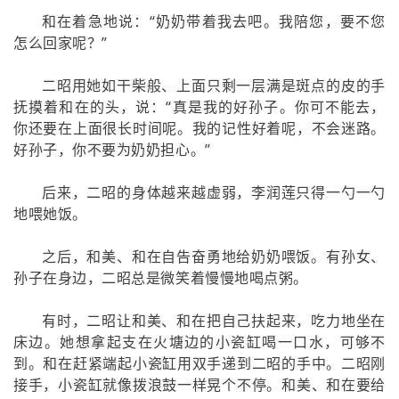
和在着急地说：“奶奶带着我去吧。我陪您，要不您
怎么回家呢？”
二昭用她如干柴般、上面只剩一层满是斑点的皮的手
抚摸着和在的头，说：“真是我的好孙子。你可不能去，
你还要在上面很长时间呢。我的记性好着呢，不会迷路。
好孙子，你不要为奶奶担心。”
后来，二昭的身体越来越虚弱，李润莲只得一勺一勺
地喂她饭。
之后，和美、和在自告奋勇地给奶奶喂饭。有孙女、
孙子在身边，二昭总是微笑着慢慢地喝点粥。
有时，二昭让和美、和在把自己扶起来，吃力地坐在
床边。她想拿起支在火塘边的小瓷缸喝一口水，可够不
到。和在赶紧端起小瓷缸用双手递到二昭的手中。二昭刚
接手，小瓷缸就像拨浪鼓一样晃个不停。和美、和在要给