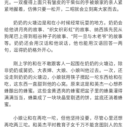
光。一双瘦得上面只有皱皮的干柴似的手被娘家的亲人紧
紧地握着，仿佛只要一松开，二昭就会立刻离大家而去。
奶奶的火塘边是和在小时候经常玩耍的地方。奶奶会
给他讲月亮的故事、“织女织彩虹”的故事、纳西族先民从
狗尾巴上得到稻谷种子的故事、“阿一旦与木老爷”的故事
等。奶奶还会用汉话和他说话，他也能用汉语回答一两
句，逗得奶奶格外开心。
刚上学的和在不敢跟客人一起围在奶奶的火塘边，除
非奶奶或舅奶、大表婶、大娘、小娘叫他过去。一次，还
没走到奶奶的火塘边，小娘就用筷子搅起一坨东西给和在
吃，这东西一直甜到他的心窝。原来这是和英杰一心想养
蜂酿出的蜂蜜。这些金黄透亮的蜂蜜把盆子里的蜂巢灌得
满满当当，蜂巢成了一块块晶莹剔透的饼，盆底还淌着蜂
蜜。
小娘让和在再吃一坨，但他坚持没要，尽管心里还想
再吃两三坨。和英杰平时教育子女千万不能贪图别人的东