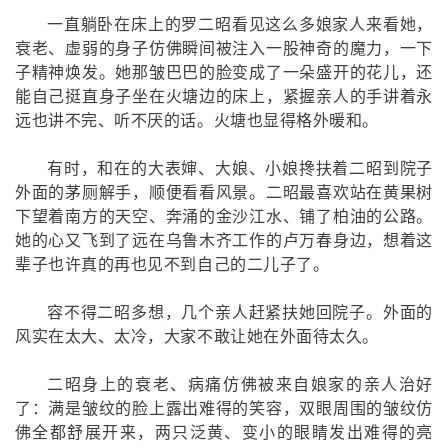
一直躺卧在床上的罗二昭看见这么多娘家人来看她，
衰老、虚弱的身子仿佛瞬间被注入一股神奇的魔力，一下
子精神焕发。她那皱巴巴的脸变成了一朵盛开的花儿，还
能自己挺直身子坐在火塘边的床上，紧握亲人的手讲着永
远也讲不完、听不厌的话。火塘也显得格外暖和。
有时，和在的大表婶、大娘、小娘搀扶着二昭到院子
外面的茅厕解手，顺便看看风景。二昭最喜欢站在黄果树
下望着南方的天空、奔涌的金沙江水、铺了柏油的公路。
她的心又飞到了远在乌鲁木齐工作的卢万春身边，想着这
辈子也许真的再也见不到自己的二儿子了。
容不得二昭多想，几个亲人赶紧扶她回院子。外面的
风实在太大、太冷，大家不敢让她在外面待太久。
二昭身上的衰老、病痛仿佛被来自娘家的亲人治好
了：满是皱纹的脸上露出难得的笑容，双眼周围的皱纹仿
佛全都舒展开来，两只泛黄、变小的眼睛发出难得的亮