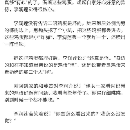
真够“有心”的了。看着这些鸡蛋，想起自家好心好意的款
待，李润莲觉得很伤心。
李润莲没有告诉二昭鸡蛋是坏的。她来到屋外侧沟旁
的棕树边上，用锄头挖了个小坑，把这些鸡蛋都丢进去。
这些鸡蛋都是小“炸弹”，李润莲丢一个就炸一个，还喷出
一阵怪味。
把这些鸡蛋都埋好后，李润莲说：“还真是怪。”身边
的和在不知道母亲说的是鸡蛋“怪”，还是说带着臭鸡蛋来
看奶奶的那三个人“怪”。
刚回到家的和英杰对李润莲说：“侄女一家看阿妈带
来的鸡蛋好像有问题，我看有些年份了。你得仔细瞧瞧，
别到时候一个都不能吃。”
李润莲苦笑着说：“你是怎么看出来的？我怎么没发
觉？”