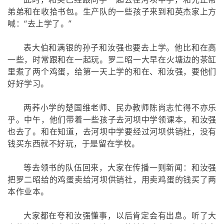
弟弟和在收拾书包。生产队的一些孩子来到和英杰家上方
喊：“去上学了。”
表大伯和满银的孙子和汝强也要去上学。他比和在高
一些，时常跟和在一起玩。罗二昭一大早在火塘边的茶缸
里煮了两个鸡蛋，给第一天上学的和在、和汝强，要他们
好好学习。
两荞小学的楚国维老师、民办教师陈尚志忙得不亦乐
乎。中午，他们带着一些孩子去河坝中学领课本，和汝强
也去了。和在知道，去河坝中学要经过河坝供销社，没有
钱买东西就不好玩，于是留在学校。
等去领书的队伍回来，大家在传播一则新闻：和汝强
把罗二昭给的鸡蛋卖给河坝供销社，用卖鸡蛋的钱买了两
本作业本。
大家都在夸和汝强懂事，以后肯定会有出息。听了大