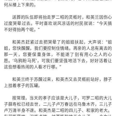
何从楼上下来的。
送葬的队伍即将抬走罗二昭的灵柩时，和英兰因伤心
过度哭晕过去。平时喜欢说风凉话的村民就说：“今天搞
不好得抬两个呢。”
和英杰赶紧过去把哭晕了的姐姐扶起，大声说：“姐
姐，您快醒醒，我们要控制住情绪。再亲的人总有离去的
那一天，您要保重身体，不能遂了别有用心之人的心
愿。‘乌鸦盼马死’，可我们要坚强地活下去，好好活着让
这些想看热闹的人看才行哪。”
和英兰终于苏醒过来，和英杰又去灵柩前站好，脖子
上挂着孝子的瓦罐。
按常理，当天的孝子应该是大儿子，可罗二昭的大儿
子薛寿松已经去世，二儿子卢万春远在乌鲁木齐，三儿子
卢万清半身不遂。和英杰是二昭的四儿子、和家的老大。