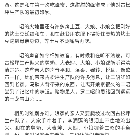
西。这是和在第一次吃蜂蜜，这甜甜的蜂蜜成了他对古松
坪生产队的最初印象。
二昭的火塘里还有许多烤土豆，大娘、小娘会把剥好
的烤土豆递给和在，和在赶紧用衣服下摆接住烫热的烤土
豆跑到母亲身边，等土豆不烫嘴后再吃。
二昭的声音如今细如蚊音，有时候和在听不清楚，可
古松坪生产队来的舅奶、大表婶、大娘、小娘都能听得清
清楚楚。这些亲人的声音平和、温柔、婉转、悦耳，像歌
声一样。她们带来古松坪生产队的许多消息，让二昭犹如
回到老家。马驮人背带来的东西，让离开娘家很久的二昭
尝到了记忆中的味道。睹物思人，罗二昭的思绪回到遥远
的玉龙雪山旁……
相见时难别亦难。娘家的亲人又要爬坡过坎回古松坪
生产队了。大家手牵着手，李润莲的眼泪止不住地流出
来。和在的舅奶、大表婶、大娘、小娘握着二昭的手道