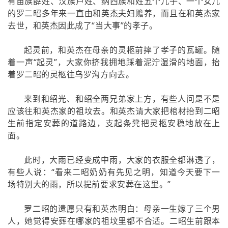
有苗族薛姓、汉族卢姓、纳西族和姓五个儿子、一个女儿
的罗二昭多年来一直由和英杰夫妇赡养，而且在和英杰家
去世，和英杰因此成了“当大事”的孝子。
起灵前，和英杰在母亲的灵柩前摔了孝子的瓦罐。随
着一声“起灵”，大家你挤我拥地踩着泥泞湿滑的地面，抬
着罗二昭的灵柩往乌罗沟方向去。
来到和绍光、和绍全两兄弟家上方，有些人问是不是
应该往和英杰家的祖坟去。和英杰请大家把棺材抬到二昭
生前指定安葬的道路边，支起条凳把灵柩安稳地放在上
面。
此时，大雨已经变成中雨，大家的衣服全都淋透了，
有些人说：“看来二昭奶奶有先见之明，知道今天要下一
场特别大的雨，所以提前要求安葬在这里。”
罗二昭的遗愿只有和英杰明白：母亲一生嫁了三个男
人，她觉得安葬在哪家的祖坟里都不合适。二昭生前跟本