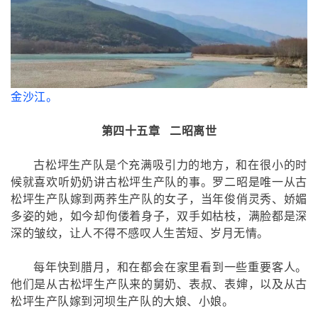
金沙江。
第四十五章 二昭离世
古松坪生产队是个充满吸引力的地方，和在很小的时
候就喜欢听奶奶讲古松坪生产队的事。罗二昭是唯一从古
松坪生产队嫁到两荞生产队的女子，当年俊俏灵秀、娇媚
多姿的她，如今却佝偻着身子，双手如枯枝，满脸都是深
深的皱纹，让人不得不感叹人生苦短、岁月无情。
每年快到腊月，和在都会在家里看到一些重要客人。
他们是从古松坪生产队来的舅奶、表叔、表婶，以及从古
松坪生产队嫁到河坝生产队的大娘、小娘。