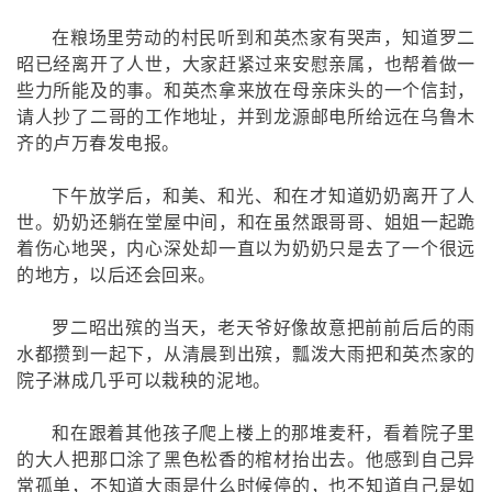
在粮场里劳动的村民听到和英杰家有哭声，知道罗二
昭已经离开了人世，大家赶紧过来安慰亲属，也帮着做一
些力所能及的事。和英杰拿来放在母亲床头的一个信封，
请人抄了二哥的工作地址，并到龙源邮电所给远在乌鲁木
齐的卢万春发电报。
下午放学后，和美、和光、和在才知道奶奶离开了人
世。奶奶还躺在堂屋中间，和在虽然跟哥哥、姐姐一起跪
着伤心地哭，内心深处却一直以为奶奶只是去了一个很远
的地方，以后还会回来。
罗二昭出殡的当天，老天爷好像故意把前前后后的雨
水都攒到一起下，从清晨到出殡，瓢泼大雨把和英杰家的
院子淋成几乎可以栽秧的泥地。
和在跟着其他孩子爬上楼上的那堆麦秆，看着院子里
的大人把那口涂了黑色松香的棺材抬出去。他感到自己异
常孤单，不知道大雨是什么时候停的，也不知道自己是如