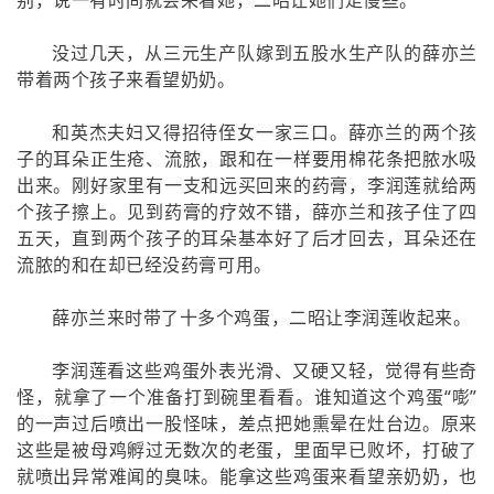
别，说一有时间就会来看她，二昭让她们走慢些。
没过几天，从三元生产队嫁到五股水生产队的薛亦兰
带着两个孩子来看望奶奶。
和英杰夫妇又得招待侄女一家三口。薛亦兰的两个孩
子的耳朵正生疮、流脓，跟和在一样要用棉花条把脓水吸
出来。刚好家里有一支和远买回来的药膏，李润莲就给两
个孩子擦上。见到药膏的疗效不错，薛亦兰和孩子住了四
五天，直到两个孩子的耳朵基本好了后才回去，耳朵还在
流脓的和在却已经没药膏可用。
薛亦兰来时带了十多个鸡蛋，二昭让李润莲收起来。
李润莲看这些鸡蛋外表光滑、又硬又轻，觉得有些奇
怪，就拿了一个准备打到碗里看看。谁知道这个鸡蛋“嘭”
的一声过后喷出一股怪味，差点把她熏晕在灶台边。原来
这些是被母鸡孵过无数次的老蛋，里面早已败坏，打破了
就喷出异常难闻的臭味。能拿这些鸡蛋来看望亲奶奶，也