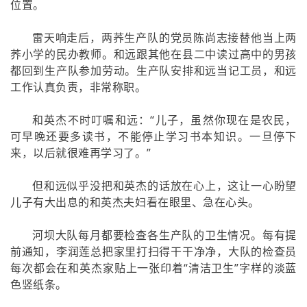
位置。
雷天响走后，两荞生产队的党员陈尚志接替他当上两
荞小学的民办教师。和远跟其他在县二中读过高中的男孩
都回到生产队参加劳动。生产队安排和远当记工员，和远
工作认真负责，非常称职。
和英杰不时叮嘱和远：“儿子，虽然你现在是农民，
可早晚还要多读书，不能停止学习书本知识。一旦停下
来，以后就很难再学习了。”
但和远似乎没把和英杰的话放在心上，这让一心盼望
儿子有大出息的和英杰夫妇看在眼里、急在心头。
河坝大队每月都要检查各生产队的卫生情况。每有提
前通知，李润莲总把家里打扫得干干净净，大队的检查员
每次都会在和英杰家贴上一张印着“清洁卫生”字样的淡蓝
色竖纸条。