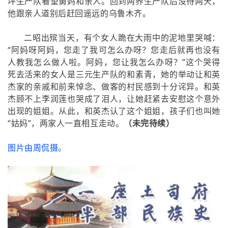
坪生产队看望舅妈和亲人。回到两荞生产队后没待两天，
他跟亲人道别后赶回遥远的乌鲁木齐。
二昭出殡当天，有个女人跪在大雨中的泥地里哭喊：
“阿妈呀阿妈，您走了我可怎么办呀？您走后就再也没有
人教我怎么做人啦。阿妈，您让我怎么办呀？”这个哭得
死去活来的女人是三元生产队的和素青，她的举动让和英
杰家的亲戚和前来悼念、做客的村民感到十分诧异。和英
杰顾不上李润莲也哭成了泪人，让她赶紧去安慰这个意外
出现的姐姐。从此，和英杰认了这个姐姐，孩子们也叫她
“姑妈”，两家人一直相互走动。
（未完待续）
图片由周侃摄。