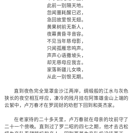
此前一别隔天地。
忽闻噩耗醒已迟，
急回故里恨无翅。
黄果树前无斯人，
夜幕黄昏寻音容。
不见当年慈母影，
只闻孤雁悲鸣声。
声声心语撒坡头，
却无慈母应我言。
家落新疆儿女唤，
从此一别恨无期。
直到夜色完全笼罩金沙江两岸，绸缎般的江水与灰色
狭长的夜空相互呼应，凄冷的残月挂在阿策雄金山上端的
云絮中，卢万春才在罗润财的劝慰下回到和英杰家。
在老家待的二十多天里，卢万春就在母亲的坟前守了
二十一个傍晚。直到过了罗二昭的四七之期，他才去古松