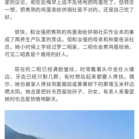
家的议论，和在后悔早上迫不及待地把鸡蛋吃了，但转念
一想，把煮熟的鸡蛋卖给供销社是不对的，还是自己吃了
好。
很快，和汝强把煮熟的鸡蛋卖给供销社买作业本的事
成了两荞生产队里的笑话。但和汝强的母亲和秋菊告诉社
员，她小时候上学经过罗二昭家，二昭也会煮鸡蛋给她，
可见二昭真是个难得的好人。
现在的二昭已经满脸皱纹，时常戴着头巾坐在火塘
边，牙齿已经只剩几颗，有时想站起来都要人搀扶。偶
尔，她也被家人搀扶到畜圈前或黄果树下的那堆玉米秆边
晒太阳。她总是把好东西留给孙子、孙女，有亲人来看望
她时也总是热情地聊天。