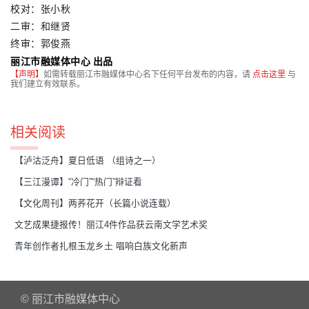
校对：张小秋
二审：和继贤
终审：郭俊燕
丽江市融媒体中心 出品
【声明】
如需转载丽江市融媒体中心名下任何平台发布的内容，请
点击这里
与
我们建立有效联系。
相关阅读
【泸沽泛舟】夏日低语 （组诗之一）
【三江漫谭】“冷门”“热门”辩证看
【文化周刊】两荞花开（长篇小说连载）
文艺成果捷报传！丽江4件作品获云南文学艺术奖
青年创作者扎根玉龙乡土 唱响白族文化新声
© 丽江市融媒体中心