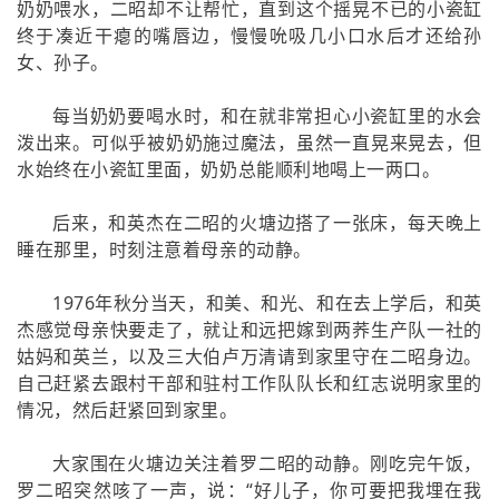
奶奶喂水，二昭却不让帮忙，直到这个摇晃不已的小瓷缸
终于凑近干瘪的嘴唇边，慢慢吮吸几小口水后才还给孙
女、孙子。
每当奶奶要喝水时，和在就非常担心小瓷缸里的水会
泼出来。可似乎被奶奶施过魔法，虽然一直晃来晃去，但
水始终在小瓷缸里面，奶奶总能顺利地喝上一两口。
后来，和英杰在二昭的火塘边搭了一张床，每天晚上
睡在那里，时刻注意着母亲的动静。
1976年秋分当天，和美、和光、和在去上学后，和英
杰感觉母亲快要走了，就让和远把嫁到两荞生产队一社的
姑妈和英兰，以及三大伯卢万清请到家里守在二昭身边。
自己赶紧去跟村干部和驻村工作队队长和红志说明家里的
情况，然后赶紧回到家里。
大家围在火塘边关注着罗二昭的动静。刚吃完午饭，
罗二昭突然咳了一声，说：“好儿子，你可要把我埋在我