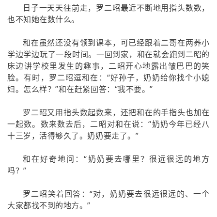
日子一天天往前走，罗二昭最近不断地用指头数数，
也不知她在数什么。
和在虽然还没有领到课本，可已经跟着二哥在两荞小
学边学边玩了一段时间。一回到家，和在就会跑到二昭的
床边讲学校里发生的趣事，二昭开心地露出皱巴巴的笑
脸。有时，罗二昭逗和在：“好孙子，奶奶给你找个小媳
妇。怎么样？”和在赶紧回答：“我不要。”
罗二昭又用指头数起数来，还把和在的手指头也加在
一起数。数来数去后，二昭对和在说：“奶奶今年已经八
十三岁，活得够久了。奶奶要走了。”
和在好奇地问：“奶奶要去哪里？很远很远的地方
吗？”
罗二昭笑着回答：“对，奶奶要去很远很远的、一个
大家都找不到的地方。”