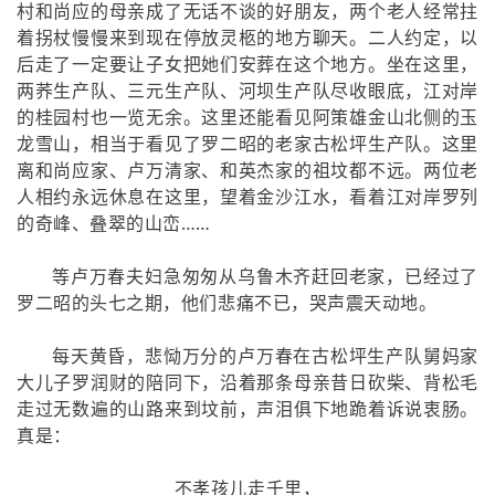
村和尚应的母亲成了无话不谈的好朋友，两个老人经常拄
着拐杖慢慢来到现在停放灵柩的地方聊天。二人约定，以
后走了一定要让子女把她们安葬在这个地方。坐在这里，
两荞生产队、三元生产队、河坝生产队尽收眼底，江对岸
的桂园村也一览无余。这里还能看见阿策雄金山北侧的玉
龙雪山，相当于看见了罗二昭的老家古松坪生产队。这里
离和尚应家、卢万清家、和英杰家的祖坟都不远。两位老
人相约永远休息在这里，望着金沙江水，看着江对岸罗列
的奇峰、叠翠的山峦……
等卢万春夫妇急匆匆从乌鲁木齐赶回老家，已经过了
罗二昭的头七之期，他们悲痛不已，哭声震天动地。
每天黄昏，悲恸万分的卢万春在古松坪生产队舅妈家
大儿子罗润财的陪同下，沿着那条母亲昔日砍柴、背松毛
走过无数遍的山路来到坟前，声泪俱下地跪着诉说衷肠。
真是：
不孝孩儿走千里，