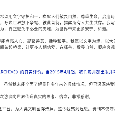
希望用文字守护和平，唤醒人们敬畏自然、尊重生命，启迪每
度，呼唤世界放下争端、彼此善待，提醒所有人共生共存。我写
为，真正避免不必要的灾难，为世界带来更多安宁、和谐。
却能点亮人心、凝聚善意、播种和平。我愿以文字为炬，以大
之间架起桥梁，让更多人相信爱、选择善、敬畏自然、顺应客观
Y ARCHIVE》的真实评价。自2015年4月起，我们每月都出
。虽然我未能全面了解贵刊多年来的具体情况，但已深深感受
次访谈向世界传递真实的思考、信念，非常感谢。
搭建平台，为人类文明留存诗意，这令我感到温暖。贵刊不仅