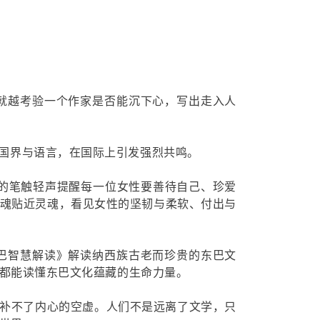
就越考验一个作家是否能沉下心，写出走入人
国界与语言，在国际上引发强烈共鸣。
腻的笔触轻声提醒每一位女性要善待自己、珍爱
魂贴近灵魂，看见女性的坚韧与柔软、付出与
巴智慧解读》解读纳西族古老而珍贵的东巴文
都能读懂东巴文化蕴藏的生命力量。
填补不了内心的空虚。人们不是远离了文学，只