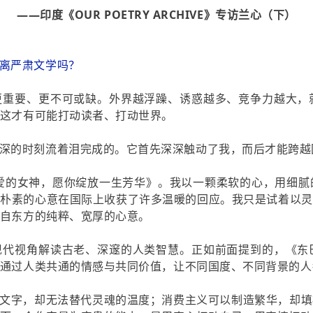
——印度《OUR POETRY ARCHIVE》专访兰心（下）
离严肃文学吗？
更重要、更不可或缺。外界越浮躁、诱惑越多、竞争力越大，
这才有可能打动读者、打动世界。
深的时刻流着泪完成的。它首先深深触动了我，而后才能跨越
亲爱的女神，愿你绽放一生芳华》。我以一颗柔软的心，用细
份朴素的心意在国际上收获了许多温暖的回应。我只是试着以灵
自东方的纯粹、宽厚的心意。
现代视角解读古老、深邃的人类智慧。正如前面提到的，《东
通过人类共通的情感与共同价值，让不同国度、不同背景的人
成文字，却无法替代灵魂的温度；消费主义可以制造繁华，却