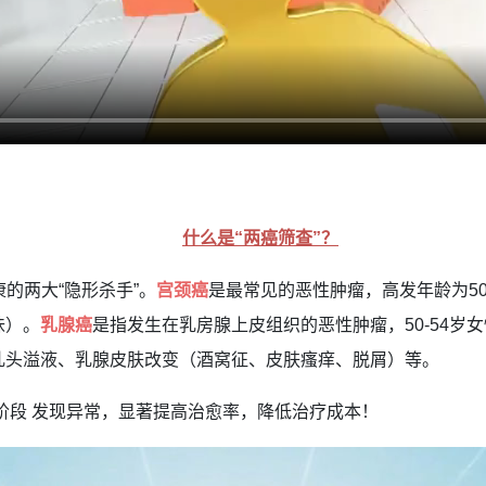
什么是“两癌筛查”？
的两大“隐形杀手”。
宫颈癌
是最常见的恶性肿瘤，高发年龄为50
味）。
乳腺癌
是指发生在乳房腺上皮组织的恶性肿瘤，50-54
乳头溢液、乳腺皮肤改变（酒窝征、皮肤瘙痒、脱屑）等。
阶段‌ 发现异常，显著提高治愈率，降低治疗成本！