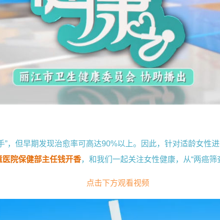
手”，但早期发现治愈率可高达90%以上。因此，针对适龄女性
童医院保健部主任钱开香
，和我们一起关注女性健康，从“两癌筛
点击下方观看视频