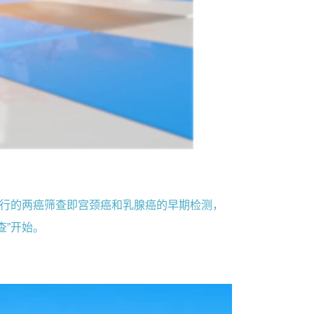
进行的两癌筛查即宫颈癌和乳腺癌的早期检测，
查”开始。