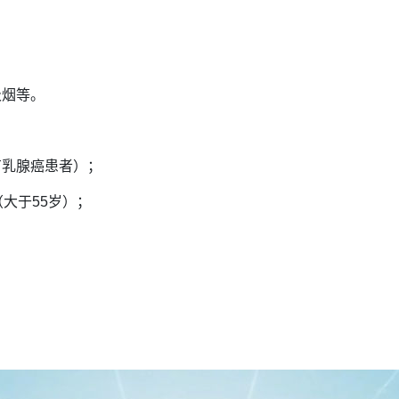
吸烟等。
有乳腺癌患者）；
（大于55岁）；