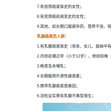
7.有宫颈癌家族史的女性；
8.有宫颈癌前病变史的女性；
9.其他，如长期口服避孕药、营养不良、
乳腺癌高危人群：
1.有乳腺癌家族史（母亲、女儿、姐妹中
2.月经初潮过早（小于12岁），绝经较晚
3.晚育及未哺乳；
4.长期服用外源性雌激素；
5.携带乳腺癌易感基因；
6.活检证实患有乳腺不典型增生；