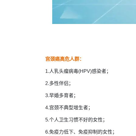
宫颈癌高危人群：
1.人乳头瘤病毒(HPV)感染者；
2.多性伴侣；
3.早婚多育者；
4.宫颈不典型增生者；
5.个人卫生习惯不好的女性；
6.免疫力低下、免疫抑制的女性；