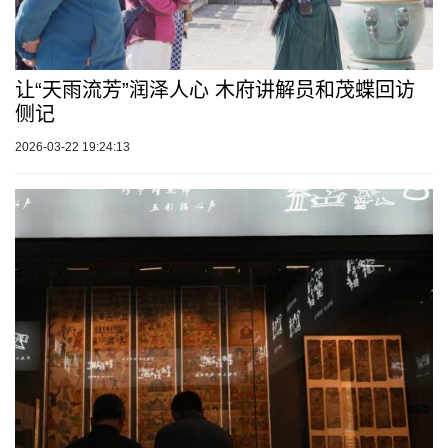
让“天雨流芳”润泽人心 木府讲解员和茂蝶回访
侧记
2026-03-22 19:24:13