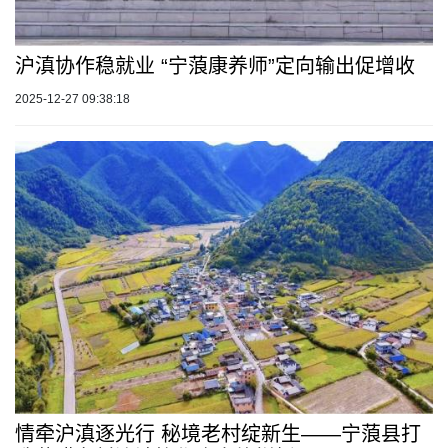
沪滇协作稳就业 “宁蒗康养师”定向输出促增收
2025-12-27 09:38:18
情牵沪滇逐光行 秘境老村绽新生——宁蒗县打