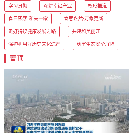
学习贯彻
深耕幸福产业
权威报道
春日熙熙·和美一家
春意盎然·万象更新
走好持续健康发展之路
共建和美丽江
保护利用好历史文化遗产
筑牢生态安全屏障
置顶