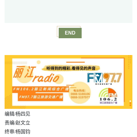
END
编辑/杨四见
责编/赵文立
终审/杨国钧