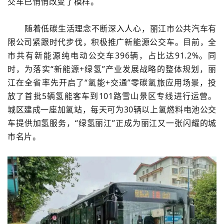
交车已悄悄改变了模样。
随着低碳生活理念不断深入人心，
丽江
市公共汽车有
限
公司
紧跟时代步伐，积极推广新能源公交车。目前，全
市共有新能源纯电动公交车396辆，占比达91.2%。
同
时，为落实“新能源+绿氢”产业发展战略的整体规划，丽
江在全省率先开启了“氢能+交通”零碳氢旅应用场景，投
放了首批5辆氢能客车到101路雪山景区专线进行运营。
城区建成一座加氢站，每天可为30辆以上氢燃料电池公交
车提供加氢服务，“绿氢丽江”正成为丽江又一张闪耀的城
市名片。