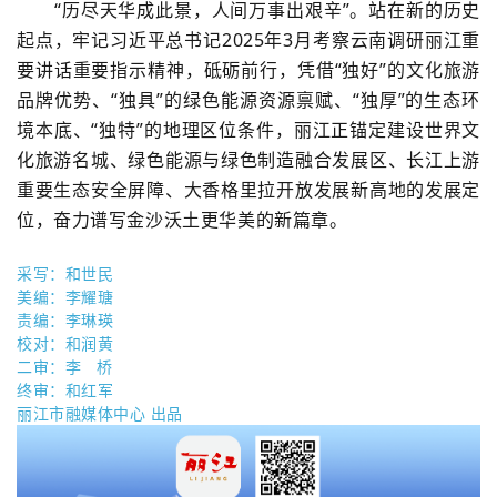
“历尽天华成此景，人间万事出艰辛”。站在新的历史
起点，牢记习近平总书记2025年3月考察云南调研丽江重
要讲话重要指示精神，砥砺前行，凭借“独好”的文化旅游
品牌优势、“独具”的绿色能源资源禀赋、“独厚”的生态环
境本底、“独特”的地理区位条件，丽江正锚定建设世界文
化旅游名城、绿色能源与绿色制造融合发展区、长江上游
重要生态安全屏障、大香格里拉开放发展新高地的发展定
位，奋力谱写金沙沃土更华美的新篇章。
采写：和世民
美编：李耀瑭
责编
：李琳瑛
校对
：和润黄
二审：李 桥
终审：和红军
丽江市融媒体中心 出品