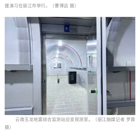
援演习在丽江市举行。（曹博远 摄）
云南玉龙地震综合监测站应变观测室。（丽江融媒记者 罗蓉
摄）