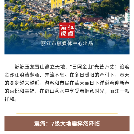
巍巍玉龙雪山矗立天地，“日照金山”光芒万丈；滚滚
金沙江浪涛翻涌、奔流不息。在冬日暖阳的牵引下，春天
的脚步越来越近，游客和市民在蓝天丽日下洋溢着迎新春
的喜悦和幸福，在奇山秀水中享受着惬意时光，丽江一派
祥和。
震痛：7级大地震猝然降临