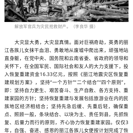
解放军官兵为灾民抢救财产。（李良华 摄）
大灾显大勇，大灾显真情。面对巨祸奇劫，英勇的丽
江各族儿女抹干血泪、勇敢地从废墟中爬出来，顽强地站
直身躯，在党中央、国务院和云南省委、省政府的领导和
关怀下，在全国军民、国际社会和友人的大力支援下，投
入恢复重建资金16.33亿元，按照《丽江地震灾区恢复重
建规划方案》，坚持“一个方针”“二个结合”“四个原则”，
即：坚持自力更生、艰苦奋斗、生产自救、各方支持、重
建家园的方针；坚持恢复重建与发展包括旅游业在内的民
族地区经济相结合；坚持先急后缓、先重后轻，确保重
点、照顾一般，条块结合、以块为主、责任到县，先抓恢
复、后量力而行的原则，齐心协力恢复重建家园。仅仅3
年，自强、奋进、感恩的丽江各族儿女便按计划完成了恢