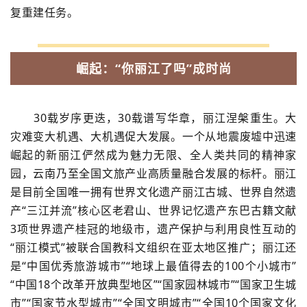
复重建任务。
崛起：“你丽江了吗”成时尚
30载岁序更迭，30载谱写华章，丽江涅槃重生。大
灾难变大机遇、大机遇促大发展。一个从地震废墟中迅速
崛起的新丽江俨然成为魅力无限、全人类共同的精神家
园，云南乃至全国文旅产业高质量融合发展的标杆。丽江
是目前全国唯一拥有世界文化遗产丽江古城、世界自然遗
产“三江并流”核心区老君山、世界记忆遗产东巴古籍文献
3项世界遗产桂冠的地级市，遗产保护与利用良性互动的
“丽江模式”被联合国教科文组织在亚太地区推广；丽江还
是“中国优秀旅游城市”“地球上最值得去的100个小城市”
“中国18个改革开放典型地区”“国家园林城市”“国家卫生城
市”“国家节水型城市”“全国文明城市”“全国10个国家文化