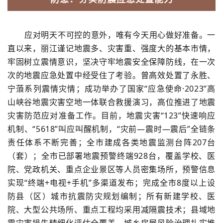
应对明天不可控的意外，唯有今天用心做好准备。一
直以来，丽江谨记地震多、灾害重、强度大的基本市情，
牢固树立震情意识，坚决守牢地震安全保障防线，在一次
次的地震应急处置中经受住了考验。曾高效处置了永胜、
宁蒗系列震情灾情；成功举办了国家“应急使命·2023”高
山峡谷地震灾害空地一体联合救援演习，高位推进了地震
灾害防范应对准备工作。目前，地震灾害“123”快速响应
机制、“5618”叫应叫醒机制，“灾前—震时—震后”全链条
责任体系不断完善；全市建成各类地震监测台阵207台
（套）；全市已部署地震预警终端928台，覆盖学校、医
院、党政机关、重点企业景区等人员密集场所，预警信息
实现“终端+电视+手机”多渠道发布；完成全市8度以上设
防县（区）城市抗震防灾规划编制；所有新建学校、医
院、大型公共场所、重点工程均采用减隔震技术；县域地