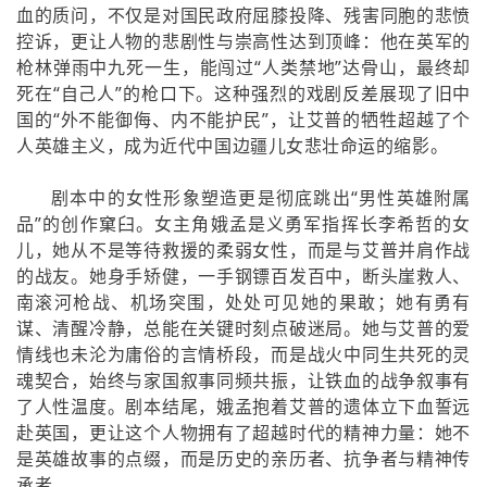
血的质问，不仅是对国民政府屈膝投降、残害同胞的悲愤
控诉，更让人物的悲剧性与崇高性达到顶峰：他在英军的
枪林弹雨中九死一生，能闯过“人类禁地”达骨山，最终却
死在“自己人”的枪口下。这种强烈的戏剧反差展现了旧中
国的“外不能御侮、内不能护民”，让艾普的牺牲超越了个
人英雄主义，成为近代中国边疆儿女悲壮命运的缩影。
剧本中的女性形象塑造更是彻底跳出“男性英雄附属
品”的创作窠臼。女主角娥孟是义勇军指挥长李希哲的女
儿，她从不是等待救援的柔弱女性，而是与艾普并肩作战
的战友。她身手矫健，一手钢镖百发百中，断头崖救人、
南滚河枪战、机场突围，处处可见她的果敢；她有勇有
谋、清醒冷静，总能在关键时刻点破迷局。她与艾普的爱
情线也未沦为庸俗的言情桥段，而是战火中同生共死的灵
魂契合，始终与家国叙事同频共振，让铁血的战争叙事有
了人性温度。剧本结尾，娥孟抱着艾普的遗体立下血誓远
赴英国，更让这个人物拥有了超越时代的精神力量：她不
是英雄故事的点缀，而是历史的亲历者、抗争者与精神传
承者。