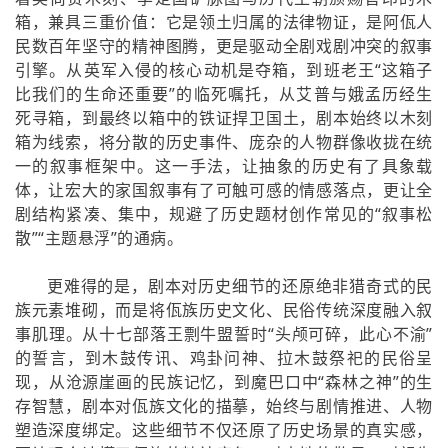
箱，兼具三重价值：它是领土归属的法律物证，是阿佤人
民数百年坚守的精神图腾，更是驱动全剧戏剧冲突的叙事
引擎。从英军入侵的核心动机是夺箱，到班老王“这箱子
比我们的生命还重要”的临死嘱托，从艾普与娥孟历经生
死寻箱，到最终以箱中的铁证捍卫国土，剧本始终以木刻
箱为线索，将分散的历史事件、庞杂的人物群像收拢在统
一的叙事框架中。这一手法，让抽象的历史有了具象载
体，让宏大的家国叙事有了可触可感的情感落点，更让全
剧结构紧凑、集中，规避了历史题材创作常见的“叙事松
散”“主题悬浮”的通病。
更难得的是，剧本对历史细节的还原绝非猎奇式的民
族元素堆砌，而是将佤族历史文化、民俗传统深度融入叙
事肌理。从十七部落王剽牛盟誓时“头颅可碎，此心不渝”
的誓言，到木鼓传讯、鸡卦问神、拉木鼓祭祀的民俗呈
现，从沧源崖画的民族记忆，到魔巴口中“森林之神”的生
存智慧，剧本对佤族文化的描摹，始终与剧情推进、人物
塑造深度绑定。这些细节不仅还原了历史场景的真实感，