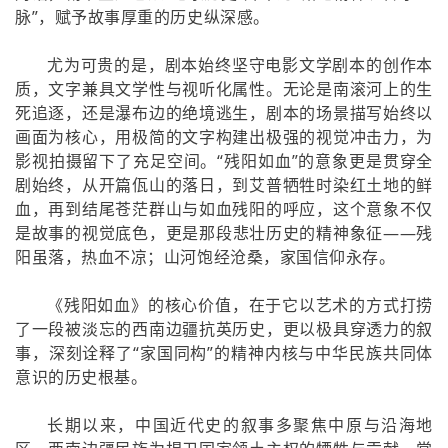
脉”，赋予故事厚重的历史纵深感。
尤为可贵的是，剧本始终坚守电影文学剧本的创作本
质，文字兼具文学性与视听化属性。无论是南滚河上的生
死追逐，还是瀑布边的绝境逃生，剧本的场景描写始终以
画面为核心，用极简的文字构建出极强的视觉冲击力，为
影视拍摄留下了充足空间。“残阳如血”的意象更是贯穿全
剧始终，从开篇佤山的落日，到艾普牺牲时染红土地的鲜
血，再到结尾苍茫群山与如血残阳的呼应，这个意象不仅
是故事的视觉底色，更是那段悲壮历史的精神象征——残
阳虽落，热血不凉；山河饱经沧桑，家国信仰永存。
《残阳如血》的核心价值，在于它以艺术的方式打捞
了一段被淡忘的西南边疆抗英历史，更以极具穿透力的叙
事，深刻诠释了“家国同构”的精神内核与中华民族共同体
意识的历史根基。
长期以来，中国近代史的叙事多聚焦中原与沿海地