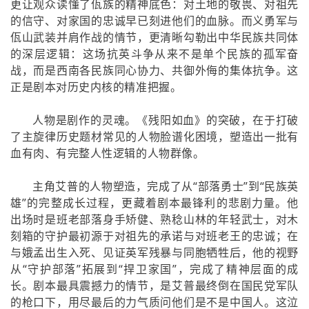
更让观众读懂了佤族的精神底色：对土地的敬畏、对祖先
的信守、对家国的忠诚早已刻进他们的血脉。而义勇军与
佤山武装并肩作战的情节，更清晰勾勒出中华民族共同体
的深层逻辑：这场抗英斗争从来不是单个民族的孤军奋
战，而是西南各民族同心协力、共御外侮的集体抗争。这
正是剧本对历史内核的精准把握。
人物是剧作的灵魂。《残阳如血》的突破，在于打破
了主旋律历史题材常见的人物脸谱化困境，塑造出一批有
血有肉、有完整人性逻辑的人物群像。
主角艾普的人物塑造，完成了从“部落勇士”到“民族英
雄”的完整成长过程，更藏着剧本最锋利的悲剧力量。他
出场时是班老部落身手矫健、熟稔山林的年轻武士，对木
刻箱的守护最初源于对祖先的承诺与对班老王的忠诚；在
与娥孟出生入死、见证英军残暴与同胞牺牲后，他的视野
从“守护部落”拓展到“捍卫家国”，完成了精神层面的成
长。剧本最具震撼力的情节，是艾普最终倒在国民党军队
的枪口下，用尽最后的力气质问他们是不是中国人。这泣