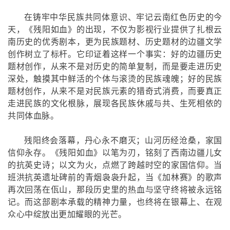
在铸牢中华民族共同体意识、牢记云南红色历史的今
天，《残阳如血》的出现，不仅为影视行业提供了扎根云
南历史的优秀剧本，更为民族题材、历史题材的边疆文学
创作树立了标杆。它印证着这样一个事实：好的边疆历史
题材创作，从来不是对历史的简单复制，而是要走进历史
深处，触摸其中鲜活的个体与滚烫的民族魂魄；好的民族
题材创作，从来不是对民族元素的猎奇式消费，而要真正
走进民族的文化根脉，展现各民族休戚与共、生死相依的
共同体血脉。
残阳终会落幕，丹心永不磨灭；山河历经沧桑，家国
信仰永存。《残阳如血》以笔为刃，铭刻了西南边疆儿女
的抗英史诗；以文为火，点燃了跨越时空的家国信仰。当
班洪抗英遗址碑前的青烟袅袅升起，当《加林赛》的歌声
再次回荡在佤山，那段历史里的热血与坚守终将被永远铭
记。而这部剧本承载的精神力量，也终将在银幕上、在观
众心中绽放出更加耀眼的光芒。