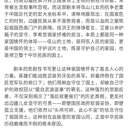
区，西南边疆民族为捍卫国家领土主权的牺牲与贡献，常
常被主流叙事所忽视。而这部剧本将佤山儿女的抗争史置
于中国近代史的宏大坐标系中，清晰地展现出：在国家危
亡的时刻，边疆民族从来不是旁观者，而是以血肉之躯筑
起祖国西南门户的屏障。班洪王的铮铮誓言、艾普以命护
箱子的坚守、李希哲毁家纾难的担当，本质上都是同一种
家国情怀的体现——佤山的土地，是阿佤人民的家园，更
是中国的领土；守护这片土地，既是守护自己的家园，也
是捍卫整个中华民族的国土。
剧本的悲剧性书写更让这种家国情怀有了直击人心的
力量。英雄们能战胜武装到牙齿的英军，却最终倒在了国
民党军队的枪口下；他们用鲜血守住了国土，却被自己守
护的政权冠以“擅自武装滋事”的罪名。这种强烈的悲剧反
差，不仅深刻揭示了“落后就要挨打”的历史真相，更反衬
出边疆儿女坚守的可贵——即便国民政府软弱妥协，即便
孤立无援，他们依然以“头颅可碎，此心不渝”的信念守住
了祖国领土。这种刻在血脉里的家国认同，正是中华民族
历经磨难而不倒的根本原因。