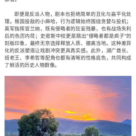
即便是反派人物，剧本也拒绝简单的丑化与扁平化处
理。叛国投敌的小麻哈，行为逻辑始终围绕贪婪与投机；
英军指挥官兰纳，既有侵略者的狂妄残暴，也有战场失利
后的色厉内荏；史密斯中校更是跳出“侵略者都是疯子”的
刻板印象，最终无奈选择释放人质、撤离当地。这种差异
化的反派塑造让戏剧冲突更具真实感。此外，湖广酋长、
班老王、李希哲等配角也都有清晰的性格底色，共同构成
了鲜活的历史人物群像。