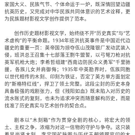
家国大义、民族气节、个体命运于一炉，既深情回望边疆
抗英历史，又完成对中华民族共同体意识的艺术诠释，更
为民族题材影视文学创作提供了范本。
创作历史题材影视文学，始终绕不开“历史真实”与“艺
术虚构”的平衡命题。1934年班洪抗英事件是中国近代边
疆史的重要一页：英帝国为掠夺佤山茂隆银厂发动武装入
侵，班洪总王召集十七部落王剽牛盟誓，以弓弩刀枪对抗
英军机枪大炮；李希哲组建“西南边防民众义勇军”千里驰
援，各族儿女并肩御侮；1935年中英勘界时，佤族同胞
以世代相传的木刻、印刻为铁证，否定了英方单方面划定
的“斯格特红线”，捍卫了领土完整。这段尘封的历史本身
具备极强的戏剧张力，但《残阳如血》既未陷入对历史的
流水账式的复刻，也未为追求冲突而随意解构历史，而是
找准了历史真实与艺术创作的契合点。
剧本以“木刻箱”作为贯穿全剧的核心，将宏大的领
土、主权之争，浓缩为对这一信物的守护与争夺。这只装
着吴尚贤木刻、李定国矿脉图与历代王朝颁赐官印的木