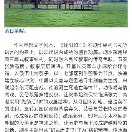
落日余晖。
作为电影文学剧本，《残阳如血》在剧作结构与视听
语言的构建上，展现出极为成熟的创作功底。剧本采用经
典三幕式叙事结构，同时融入民族叙事的传奇色彩，节奏
张弛有度，叙事层层递进。开篇以英军与小麻哈合谋夺
箱、入侵佤山为引子，以十七部落剽牛盟誓为节点，快速
建立核心冲突；中段以艾普与娥孟追寻木刻箱为主线，串
联起南依河阻击战、南滚河生死逃亡等情节，动作戏与情
感戏、民俗段落穿插交织，让叙事始终保持饱满张力；高
潮采用“先扬后抑”的双层结构，从寻回木刻箱、逼退英军
的胜利，急转到国民政府背信弃义、艾普与酋长惨死的悲
剧，形成强烈的戏剧反转；结尾部分，60年后南木林回乡
寻根的段落更是神来之笔，让历史与当下形成跨越时空的
对话，剧本主题也从“记录历史”升华为“铭记精神、传承血