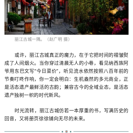
丽江古城一隅。（
赵广明 摄
）
或许，丽江古城真正的魔力，在于它把时间的褶皱熨
成了人间烟火。当你穿过清晨无人的小巷，看见纳西族阿
爷用东巴文写
“今日菜价”，听见流水依然按照八百年前的
节奏叮咚作响，你一定会明白：生机盎然的多元商业，正
是活态遗产最鲜活的古韵；兼容古今的全域业态，是活态
遗产独树一帜的时代新风。
时光流转，丽江古城仿若一本厚重的书，写满历史的
回音，又将册页徐徐铺向无尽的未来。