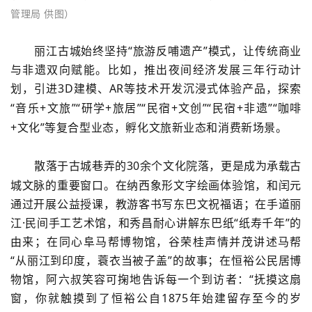
管理局 供图）
丽江古城始终坚持
“旅游反哺遗产”模式，让传统商业
与非遗双向赋能。比如，推出夜间经济发展三年行动计
划，引进
3D
建模、
AR
等技术开发沉浸式体验产品，探索
“音乐
+
文旅”“研学
+
旅居”“民宿
+
文创”“民宿
+
非遗”“咖啡
+
文化”等复合型业态，孵化文旅新业态和消费新场景。
散落于古城巷弄的
30
余个文化院落，更是成为承载古
城文脉的重要窗口。在纳西象形文字绘画体验馆，和闰元
通过开展公益授课，教游客书写东巴文祝福语；在手道丽
江·民间手工艺术馆，和秀昌耐心讲解东巴纸“纸寿千年”的
由来；在同心阜马帮博物馆，谷荣桂声情并茂讲述马帮
“从丽江到印度，蓑衣当被子盖”的故事；在恒裕公民居博
物馆，阿六叔笑容可掬地告诉每一个到访者：“抚摸这扇
窗，你就触摸到了恒裕公自1875年始建留存至今的岁