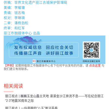
供稿：世界文化遗产丽江古城保护管理局
美编：李耀瑭
责编
：钱吉梅
校对
：李琳瑛
二审：潘杨劲松
终审：和红军
丽江市融媒体中心 出品
【声明】
如需转载丽江市融媒体中心名下任何平台发布的内容，请
点击这里
与
我们建立有效联系。
相关阅读
丽江视点 | 巍巍玉龙山矗立天地 滚滚金沙江奔流不息——写在纪念丽江
“2·3”地震30周年之际
丽江视点丨一份亮眼的“八五”普法答卷