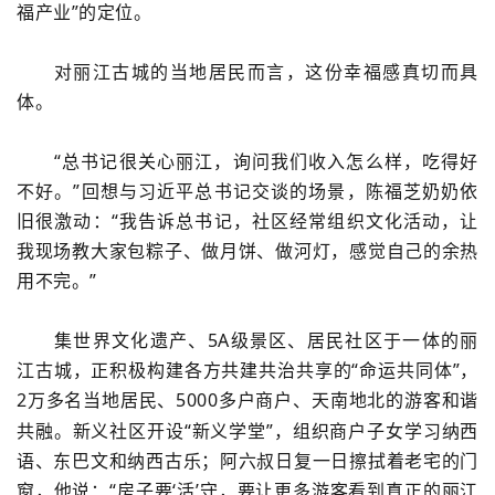
福产业”的定位。
对丽江古城的当地居民而言，这份幸福感真切而具
体。
“总书记很关心丽江，询问我们收入怎么样，吃得好
不好。”回想与习近平总书记交谈的场景，陈福芝奶奶依
旧很激动：“我告诉总书记，社区经常组织文化活动，让
我现场教大家包粽子、做月饼、做河灯，感觉自己的余热
用不完。”
集世界文化遗产、5A级景区、居民社区于一体的丽
江古城，正积极构建各方共建共治共享的
“命运共同体”，
2
万多名当地居民、
5000
多户商户、天南地北的游客和谐
共融。新义社区开设“新义学堂”，组织商户子女学习纳西
语、东巴文和纳西古乐；阿六叔日复一日擦拭着老宅的门
窗，他说：“房子要‘活’守，要让更多游客看到真正的丽江