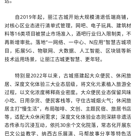
远。
自
2019
年起，丽江古城开始大规模清退低端商铺，
对核心区业态进行清单式管理，网吧、电子玩具、建筑材
料等
16
类项目被禁止市场准入，酒吧行业归入限制类，不
再新增审批。落地“一网络、一中心、
N
应用”智慧古城项
目，拓展
5G
、物联网、大数据、人工智能、区块链等新
技术运用场景，让丽江古城更智慧、更年轻。
特别是
2022
年以来，古城搭建起大众便民、休闲旅
居、深度文化体验三大业态层级，将文化元素植入旅游全
过程，以文化浓度稀释商业密度。大众便民业态保留风味
小吃、日用杂货、便民客栈等，守住古城烟火气；休闲旅
居主打“慢生活”，布局咖啡、文创、主题民宿、旅居书店
等，适配大众休闲需求；深度文化体验业态则深耕非遗活
态传承与沉浸互动，依托
30
余个文化院落，常态化开展东
巴文公益教学、纳西古乐展演、马帮故事分享等特色活