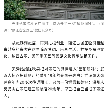
天津姑娘
陈秋男在丽江古城内开了一家“屋顶咖啡
”
。
（图
源：“丽江古城景区”微信公众号）
从旅游到旅居，再到扎根创业，丽江古城正吸引着越
来越多的来客在这里追逐梦想、乐享生活，并投身东巴文
化、纳西古乐、民间手工艺等民族文化传承弘扬工作。
天津姑娘陈秋男把对丽江的感情融入
“屋顶咖啡”；武
汉人柯燕把对丽江的爱用
19
年的光阴来表白；武汉游客张
瑜数年内
20
多次往返丽江，只为一份惬意和美好；温州人
莫品志在丽江经营服装店
20
余年，早已把自己当成了丽江
人。