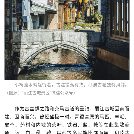
小桥流水蜿蜒街巷，古建错落有致，尽展古城独特风韵。
（图源：“丽江古城景区”微信公众号）
作为古丝绸之路和茶马古道的重镇，丽江古城因商而
建、因商而兴，曾经盛极一时。青藏高原的马匹、羊毛、
皮革、药材和内地的茶叶、铁器、盐、糖等在此集散流
通，汉、白、彝、藏、纳西等多民族比邻而居、和睦共