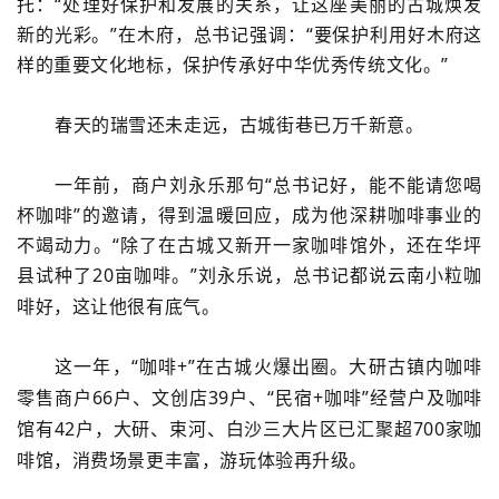
托：“处理好保护和发展的关系，让这座美丽的古城焕发
新的光彩。”在木府，总书记强调：“要保护利用好木府这
样的重要文化地标，保护传承好中华优秀传统文化。”
春天的瑞雪还未走远，古城街巷已万千新意。
一年前，商户刘永乐那句
“总书记好，能不能请您喝
杯咖啡”的邀请，得到温暖回应，成为他深耕咖啡事业的
不竭动力。“除了在古城又新开一家咖啡馆外，还在华坪
县试种了
20
亩咖啡。”刘永乐说，总书记都说云南小粒咖
啡好，这让他很有底气。
这一年，
“咖啡
+
”在古城火爆出圈。大研古镇内咖啡
零售商户
66
户、文创店
39
户、“民宿
+
咖啡”经营户及咖啡
馆有
42
户，大研、束河、白沙三大片区已汇聚超
700
家咖
啡馆，消费场景更丰富，游玩体验再升级。