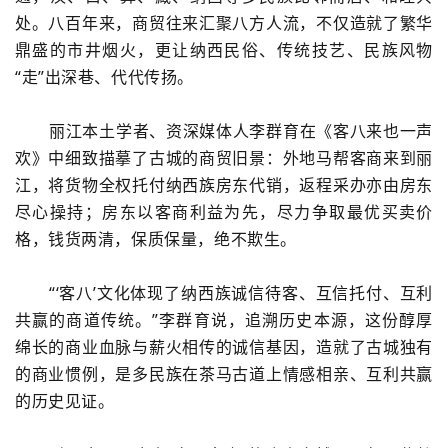
处。八百年来，商贸往来汇聚八方人流，不仅造就了繁华
鼎盛的市井烟火，更让纳西民俗、传统技艺、民族风物
“走”出深巷、代代传扬。
丽江本土学者、资深媒体人李群育在《客八来也一声
欢》中细致描摹了古城的商贸旧景：外地马帮客商来到丽
江，将货物全权托付纳西族房东代销，返程采办亦由房东
尽心操持；房东以客商利益为先，尽力争取最优买卖价
格，钱货两清，保质保量，绝不欺生。
“‘客八’文化体现了纳西族诚信待客、互信托付、互利
共赢的商道传统。”李群育说，追溯历史本源，这份醇厚
绵长的商业血脉与薪火相传的诚信基因，造就了古城独有
的商业惯例，是多民族在茶马古道上情感相亲、互利共赢
的历史见证。