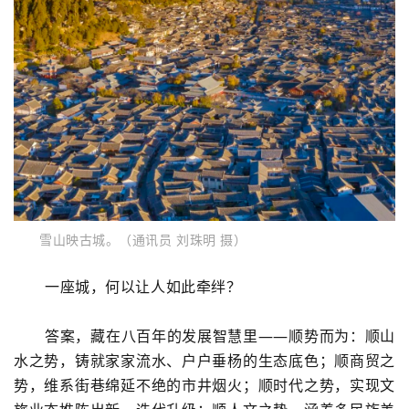
雪山映古城
。（通讯员 刘珠明 摄）
一座城，何以让人如此牵绊
？
答案，藏在八百年的发展智慧里
——顺势而为：
顺山
水之势，铸就家家流水、户户垂杨的生态底色；顺商贸之
势，维系街巷绵延不绝的市井烟火；顺时代之势，实现
文