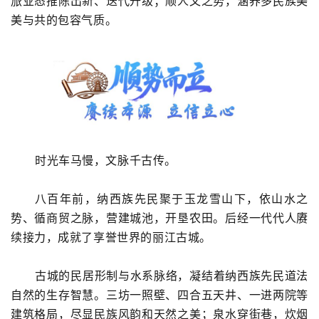
旅业态推陈出新
、迭代
升级
；
顺人文之势，涵养多民族美
美与共的包容气质
。
时光车马慢，文脉千古传。
八百年前，纳西族先民聚于玉龙雪山下，依山水之
势、循商贸之脉，营建城池，开垦农田。后经一代代人赓
续接力，成就了享誉世界的丽江古城。
古城的民居形制与水系脉络，凝结着纳西族先民道法
自然的生存智慧。三坊一照壁、四合五天井、一进两院等
建筑格局，尽显民族风韵和天然之美；泉水穿街巷，炊烟