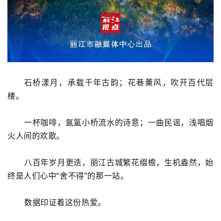
石桥漾月
，
承载
千年古韵；
花巷薰风，吹开百代层
楼。
一杯咖啡，氤氲小桥流水的诗意；一曲民谣，浅唱烟
火人间的欢歌。
八百年
岁月
更迭，丽江古城
繁花缀檐
，
生机盎然
，
始
终是
人们
心中
“舍不得”的那一站。
数据
印证着这份
热爱
。