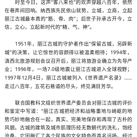
时至今日，这声
“客八来也”的欢声穿越八百年，依然
在巷弄间回响。纳西族先民依山就势，立城，立商，立起
丽江古城最本真的“筋、骨、肉”；后世子孙承古开今，立
信，立心，立起新时代的“精、气、神”。
1951
年，丽江古城的守护者作出“保留古城，另辟新
城”的决策，让它惊世的容颜得以被温柔相待；
1994
年，
滇西北旅游规划会议召开后，丽江将旅游业确立为先导产
业；
1996
年，一场
7.0
级地震让丽江古城进入全球视野；
1997
年
12
月
4
日，丽江古城被列入《世界遗产名录》……
走过八百年，五花石巷道的尽头，终见满目芳华。
联合国教科文组织世界遗产委员会对丽江古城的评价
和鉴定中写道：
“丽江古城把经济和战略重地与崎岖的地
势巧妙地融合在一起，真实、完美地保存和再现了古朴的
风貌。古城的建筑及城市肌理历经无数朝代的洗礼，饱经
沧桑，它因融汇了各个民族的文化特色而声名远扬。经过