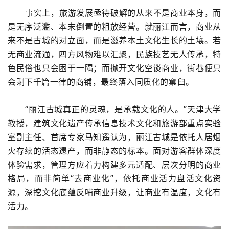
事实上，旅游发展亟待破解的从来不是商业本身，而
是无序泛滥、本末倒置的粗放经营。就丽江而言，商业从
来不是古城的对立面，而是滋养本土文化生长的土壤。若
无商业流通，四方风物难以汇聚，民族技艺无人传承，特
色民俗也只会困于一隅；而抛开文化空谈商业，街巷便只
会剩下千篇一律的商铺，最终落入同质化的窠臼。
“丽江古城真正的灵魂，是承载文化的人。”天津大学
教授，建筑文化遗产传承信息技术文化和旅游部重点实验
室副主任、首席专家马知遥认为，丽江古城是依托人居烟
火存续的活态遗产，而非静态的标本。面对游客群体深度
体验需求，管理方应着力构建多元适配、层次分明的商业
格局，而非简单“去商业化”，依托商业活力盘活文化资
源，深挖文化底蕴反哺商业升级，让商业有温度，文化有
活力。