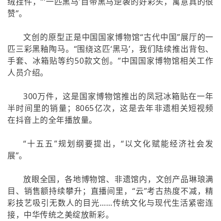
绒挂件，“‘一匹黑马’自带黑马逆袭的好彩头，寓意真的很
赞”。
文创的原型正是中国国家博物馆“古代中国”展厅的一
匹三彩黑釉陶马。“围绕这匹‘黑马’，我们陆续推出背包、
手套、冰箱贴等约50款文创。”中国国家博物馆相关工作
人员介绍。
300万件，这是国家博物馆推出的凤冠冰箱贴在一年
半时间里的销量；8065亿次，这是去年非遗相关短视频
在抖音上的全年播放量。
“十五五”规划纲要提出，“以文化赋能经济社会发
展”。
放眼全国，各地博物馆、非遗馆内，文创产品琳琅满
目、销售额持续攀升；直播间里，“云”考古热度不减，精
彩技艺吸引无数人的目光……传统文化与现代生活紧密连
接，中华传统之美绽放新彩。