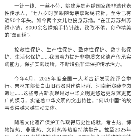
一针一线、一丝不苟，姚建萍是苏绣国家级非遗代表
性传承人，“七八岁时就跟随母亲拿起绣花针，至今已有
近50个年头。如今两个女儿也投身苏绣。”在江苏苏州苏
绣小镇，8000余名绣娘手持针线，孜孜不倦，创作精美
的“双面绣”。
抢救性保护、生产性保护、整体性保护、数字化保
护、生活化保护……我国着力提升非物质文化遗产传承实
践能力，保护实践场所，不断增强非遗保护传承活力。
今年4月，2025年度全国十大考古新发现终评会举
行。吉林东部长白山旧石器时代遗址群、河南新郑裴李岗
遗址……这些考古新发现是对中华文明更悠远更深邃更宽
广的探寻，实证着中华文明的突出特性。“何以中国”的故
事变得越来越生动立体。
随着文化遗产保护工作取得历史性成就，考古热、博
物馆热、非遗热、文创热等热度持续攀升。截至2025年