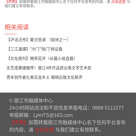
【声明】
如需转载丽江市融媒体中心名下任何平台发布的内容，请
点击这里
与
我们建立有效联系。
相关阅读
【泸沽泛舟】夏日低语 （组诗之一）
【三江漫谭】“冷门”“热门”辩证看
【文化周刊】两荞花开（长篇小说连载）
文艺成果捷报传！丽江4件作品获云南文学艺术奖
青年创作者扎根玉龙乡土 唱响白族文化新声
© 丽江市融媒体中心
24小时网站违法和不良信息举报电话：0888-5112277
举报邮箱：LjrmTS@163.com
【声明】
如需转载丽江市融媒体中心名下任何平台发布
的内容，请
点击这里
与我们建立有效联系。