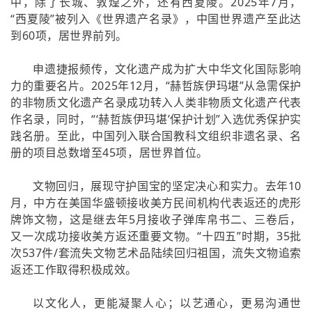
中，除了长城、敦煌之外，还有西夏陵。2025年7月，
“西夏陵”被列入《世界遗产名录》，中国世界遗产至此达
到60项，居世界前列。
申遗捷报频传，文化遗产成为扩大中华文化国际影响
力的重要名片。2025年12月，“赫哲族伊玛堪”从急需保护
的非物质文化遗产名录成功转入人类非物质文化遗产代表
作名录，同时，“‘赫哲族伊玛堪’保护计划”入选优秀保护实
践名册。至此，中国列入联合国教科文组织非遗名录、名
册的项目总数增至45项，居世界首位。
文物回归，展现守护国宝的坚定决心和实力。去年10
月，中方在美国华盛顿接收美方民间机构代表返还的虎形
牌饰文物，这是继去年5月接收子弹库帛书二、三卷后，
又一次成功接收美方返还重要文物。“十四五”时期，35批
次537件/套流失文物艺术品陆续回归祖国，流失文物追索
返还工作取得积极成效。
以文化人，更能凝聚人心；以艺通心，更易沟通世