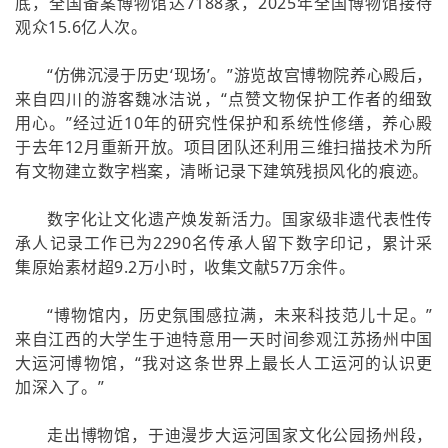
底，全国备案博物馆达7188家，2025年全国博物馆接待
观众15.6亿人次。
“仿佛沉浸于历史‘现场’。”游览故宫博物院养心殿后，
来自四川的游客魏冰洁说，“点赞文物保护工作者的细致
用心。”经过近10年的研究性保护和系统性修缮，养心殿
于去年12月重新开放。项目团队还利用三维扫描技术为所
有文物建立数字档案，清晰记录下建筑残损风化的痕迹。
数字化让文化遗产焕发新活力。国家级非遗代表性传
承人记录工作已为2290名传承人留下数字印记，累计采
集原始素材超9.2万小时，收集文献57万余件。
“博物馆内，历史氛围感拉满，未来科技范儿十足。”
来自江西的大学生于迪特意用一天时间参观江苏扬州中国
大运河博物馆，“我对这条世界上最长人工运河的认识更
加深入了。”
走出博物馆，于迪漫步大运河国家文化公园扬州段，