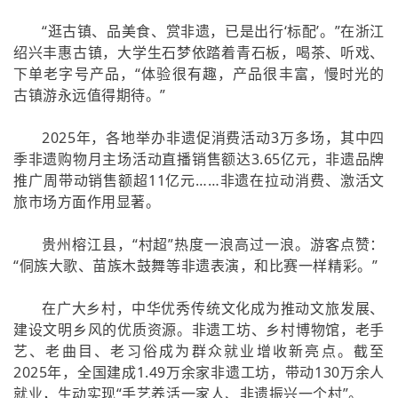
“逛古镇、品美食、赏非遗，已是出行‘标配’。”在浙江
绍兴丰惠古镇，大学生石梦依踏着青石板，喝茶、听戏、
下单老字号产品，“体验很有趣，产品很丰富，慢时光的
古镇游永远值得期待。”
2025年，各地举办非遗促消费活动3万多场，其中四
季非遗购物月主场活动直播销售额达3.65亿元，非遗品牌
推广周带动销售额超11亿元……非遗在拉动消费、激活文
旅市场方面作用显著。
贵州榕江县，“村超”热度一浪高过一浪。游客点赞：
“侗族大歌、苗族木鼓舞等非遗表演，和比赛一样精彩。”
在广大乡村，中华优秀传统文化成为推动文旅发展、
建设文明乡风的优质资源。非遗工坊、乡村博物馆，老手
艺、老曲目、老习俗成为群众就业增收新亮点。截至
2025年，全国建成1.49万余家非遗工坊，带动130万余人
就业，生动实现“手艺养活一家人、非遗振兴一个村”。