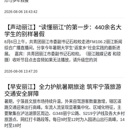
形与多年救援
2026-08-06 16:43:42
【声动丽江】“读懂丽江”的第一步：440余名大
学生的别样暑假
8月6日上午，共青团丽江市委副书记石皎皎走进FM106.2丽江新闻
综合广播直播间，分享今年暑期大学生“返家乡”社会实践的最新进
展。 嘉宾：共青团丽江市委副书记石皎皎。（丽江融媒记者 和琼
摄）收听节目点击音频如果无法播放，请升级您的浏
2026-08-06 13:47:20
【早安丽江】全力护航暑期旅途 筑牢宁蒗旅游
交通安全屏障
暑期，宁蒗县文旅市场持续升温，外来自驾游客数量激增，辖区道
路交通迎来出行高峰。车流人流呈现显著集中化、区域化特征，主
要聚集在泸沽湖景区周边、G348丽宁公路、S219宁泸线及各大乡村
旅游点、网红打卡路段等。每日9时至12时为入园进山出行高峰，14
时至18时