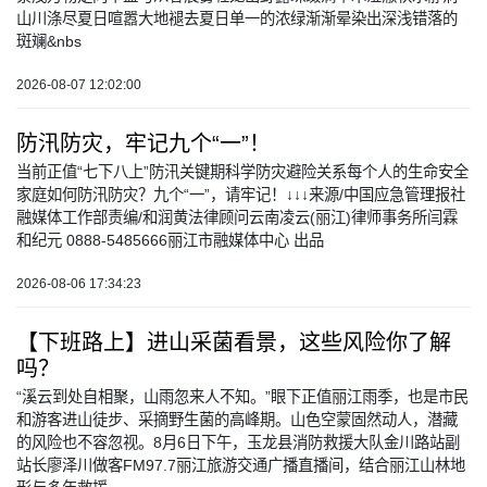
山川涤尽夏日喧嚣大地褪去夏日单一的浓绿渐渐晕染出深浅错落的
斑斓&nbs
2026-08-07 12:02:00
防汛防灾，牢记九个“一”！
当前正值“七下八上”防汛关键期科学防灾避险关系每个人的生命安全
家庭如何防汛防灾？九个“一”，请牢记！↓↓↓来源/中国应急管理报社
融媒体工作部责编/和润黄法律顾问云南凌云(丽江)律师事务所闫霖
和纪元 0888-5485666丽江市融媒体中心 出品
2026-08-06 17:34:23
【下班路上】进山采菌看景，这些风险你了解
吗？
“溪云到处自相聚，山雨忽来人不知。”眼下正值丽江雨季，也是市民
和游客进山徒步、采摘野生菌的高峰期。山色空蒙固然动人，潜藏
的风险也不容忽视。8月6日下午，玉龙县消防救援大队金川路站副
站长廖泽川做客FM97.7丽江旅游交通广播直播间，结合丽江山林地