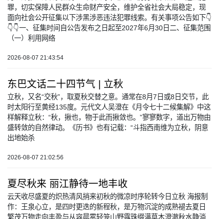
罪，切实保障人民群众生命财产安全，维护全省社会大局稳定，现
面向社会公开征集以下涉黑涉恶违法犯罪线索。有关事项公告如下👇
👇👇一、征集时间自公告发布之日起至2027年6月30日二、征集范围
（一）利用网络
2026-08-07 21:43:54
东巴文话二十四节气 | 立秋
立秋，又名“交秋”，取夏秋交替之意。通常在8月7日或8日交节，此
时太阳行至黄经135度。元代文人吴澄在《月令七十二候集解》中这
样解释立秋：“秋，揪也，物于此而揪敛也。”寥寥数字，道出万物由
盛转敛的自然律动。《历书》也有记载：“斗指西南维为立秋，阴意
出地始杀
2026-08-07 21:02:56
夏尽秋来 丽江静待一地丰收
云天收尽盛夏的炽热清风捎来初秋的微凉时序轮转今日立秋 海报制
作：王泉心立，是四时更迭的新程秋，是万物沉淀的成熟褪去夏日
繁茂万物走向丰盈与从容晨雾轻笼山野露珠缀满草木澄澈秋水静淌