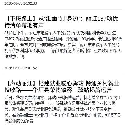
2026-08-03 20:32:38
【下班路上】从“纸面”到“身边”：丽江187项优
待清单落地有声
8月3日下午，丽江市退役军人事务局拥军优抚科副科长李力走进
FM97.7丽江旅游交通广播直播间，介绍建军99周年、长征胜利90周
年之际，全市双拥工作的最新进展。嘉宾：丽江市退役军人事务局
拥军优抚科副科长李力。（丽江融媒记者 和琼 摄）点击收听如果无
法播放，请
2026-08-03 16:07:52
【声动丽江】搭建就业暖心驿站 畅通乡村就业
增收路——华坪县荣将镇零工驿站揭牌运营
近日，华坪县荣将镇零工驿站正式揭牌运营，标志着全县“1+N”零工
服务体系建设迈出关键一步。该驿站立足荣将镇芒果产业核心优
势，聚焦基层灵活就业服务短板，推动公共就业服务下沉乡村一
线，有效破解本地农业用工“招工难”和群众“就业难”难题，打通了灵
活就业服务的“最