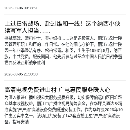
2026-08-06 09:38:51
上过扫雷战场、赴过维和一线！这个纳西小伙
续写军人担当……
擦拭墓碑、清扫尘土、养护绿植……这是退役军人、丽江市烈士陵
园管理所职工和臣的工作日常。在他的细心守护下，丽江市烈士陵
园一年四季整洁有序、松柏常青。和臣，出生于1993年8月，纳西
族，中共党员。服役期间，他先后参与过纪念中国人民抗日战争暨
世界反法西斯战争胜利
2026-08-05 21:00:00
高清电视免费进山村 广电惠民服务暖人心
为深入推进广播电视公共服务提质升级，切实保障偏远山区困难群
众基本收视权益，丽江市广播电视局统筹资金，在华坪县通达乡精
准实施“户户通”高清设备免费赠送安装工作。作为华坪县2026年10
件惠民实事之一，该项目共安装了142套直播卫星“户户通”高清设
备。指导安装