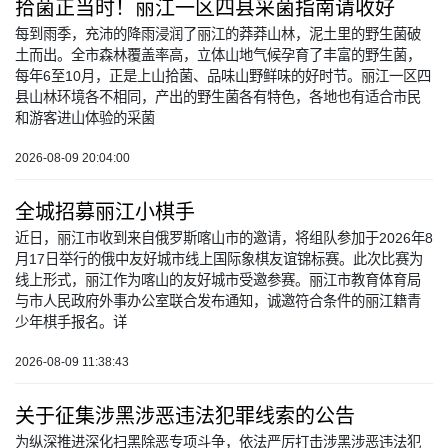
拾菌正当时！丽江一区四县采菌指南请收好
每到雨季，充沛的降雨浸润了丽江的莽莽山林，泥土里的野生菌破
土而出。全市森林覆盖率高，立体山地气候孕育了丰富的野生菌，
每年6至10月，正是上山拾菌、品味山野鲜味的好时节。丽江一区四
县山林环境各不相同，产出的野生菌各有特色，各地也有适合市民
和游客进山体验的采菌
2026-08-09 20:04:00
全城招募丽江小棋手
近日，丽江市收到来自俄罗斯喀山市的邀请，将组队参加于2026年8
月17日举行的俄中友好城市线上国际象棋友谊锦标赛。此次比赛为
线上形式，丽江作为喀山的友好城市受邀参赛。丽江市教育体育局
与市人民政府外事办公室联合发布通知，诚邀符合条件的丽江籍青
少年棋手报名。详
2026-08-09 11:38:43
关于征集涉黑涉恶违法犯罪线索的公告
为纵深推进深化扫黑除恶专项斗争，依法严厉打击涉黑涉恶违法犯