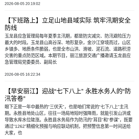
2026-08-05 20:19:02
【下班路上】立足山地县域实际 筑牢汛期安全
防线
玉龙县应急管理局每年夏季主汛期，都是防灾减灾、防汛避险压力
最大的时段。玉龙县山高谷深、地形复杂，金沙江穿境而过，山区
乡镇多、地质条件脆弱，也是全市山洪、滑坡、泥石流、道路积涝
灾害的重点防范区域。本期节目，丽江旅游交通广播邀请玉龙县应
急管理局党委委员、副局长
2026-08-05 16:22:34
【早安丽江】迎战“七下八上” 永胜水务人的“防
汛答卷”
眼下正是一年中最热的“三伏天”，也是咱们常说的“七下八上”主汛
期。永胜县地处山区，往往一场局地短时强降雨，就能引发山洪或
导致水库水位陡涨。永胜县水务局作为防汛的“耳目”和“参谋”，既要
通过“1262”精细化预报与响应联动机制，把预警信息第一时间送给
大家，也