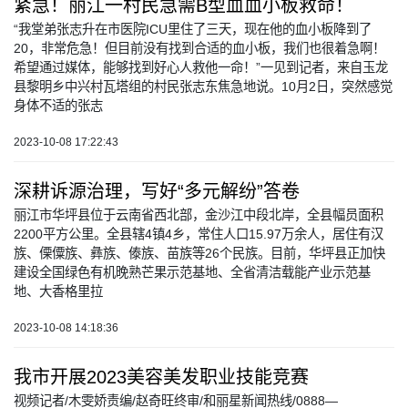
紧急！丽江一村民急需B型血血小板救命！
“我堂弟张志升在市医院ICU里住了三天，现在他的血小板降到了
20，非常危急！但目前没有找到合适的血小板，我们也很着急啊！
希望通过媒体，能够找到好心人救他一命！”一见到记者，来自玉龙
县黎明乡中兴村瓦塔组的村民张志东焦急地说。10月2日，突然感觉
身体不适的张志
2023-10-08 17:22:43
深耕诉源治理，写好“多元解纷”答卷
丽江市华坪县位于云南省西北部，金沙江中段北岸，全县幅员面积
2200平方公里。全县辖4镇4乡，常住人口15.97万余人，居住有汉
族、傈僳族、彝族、傣族、苗族等26个民族。目前，华坪县正加快
建设全国绿色有机晚熟芒果示范基地、全省清洁载能产业示范基
地、大香格里拉
2023-10-08 14:18:36
我市开展2023美容美发职业技能竞赛
视频记者/木雯娇责编/赵奇旺终审/和丽星新闻热线/0888—