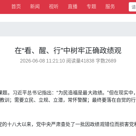
首页
新闻
视听
直播
专题
服务
在“看、醒、行”中树牢正确政绩观
2026-06-08 11:21:10 阅读量41838 字数2689
课题。习近平总书记指出：“为民造福是最大政绩。”但在现实中
取教训；需要立民、立规、立潜，常怀警醒；最终要落在自觉的
党的十八大以来，党中央严肃查处了一批因政绩观错位而损害党