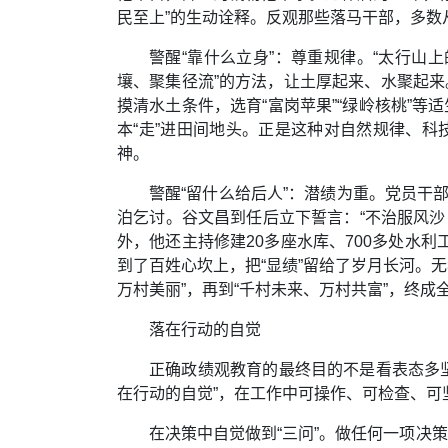
民至上”的生动诠释。反观那些落马干部，多数
警醒“靠什么立身”：尊重规律。“太行山
壤、聚集径流”的方法，让土厚起来、水聚起来
摸清水土条件，选育“富岗苹果”“绿岭核桃”等
本“走”进田间地头。正是这种对自然规律、科
神。
警醒“留什么给后人”：潜绩为重。党员干
泊乞讨。谷文昌到任后立下誓言：“不治服风
外，他还主持修建20多座水库、700多处水利
到了百姓心坎上，把“显绩”留给了岁月长河。无
万村美丽”，再到“千村未来、万村共富”，终
落在行动的自觉
正确政绩观教育的最终目的不是看表态多坚
在行动的自觉”，在工作中可操作、可检查、可
在决策中自觉做到“三问”。做任何一项决