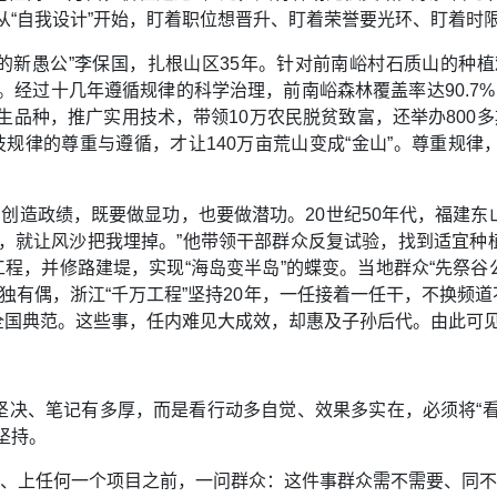
从“自我设计”开始，盯着职位想晋升、盯着荣誉要光环、盯着时
上的新愚公”李保国，扎根山区35年。针对前南峪村石质山的种
。经过十几年遵循规律的科学治理，前南峪森林覆盖率达90.7%
适生品种，推广实用技术，带领10万农民脱贫致富，还举办800
技规律的尊重与遵循，才让140万亩荒山变成“金山”。尊重规
部创造政绩，既要做显功，也要做潜功。20世纪50年代，福建
沙，就让风沙把我埋掉。”他带领干部群众反复试验，找到适宜种
工程，并修路建堤，实现“海岛变半岛”的蝶变。当地群众“先祭谷
独有偶，浙江“千万工程”坚持20年，一任接着一任干，不换频道
成全国典范。这些事，任内难见大成效，却惠及子孙后代。由此可
决、笔记有多厚，而是看行动多自觉、效果多实在，必须将“看在
坚持。
策、上任何一个项目之前，一问群众：这件事群众需不需要、同不