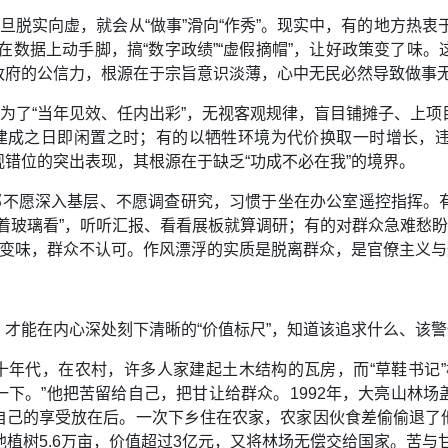
旦脱实向虚，就会从“做事”滑向“作秀”。现实中，有的地方热衷于
的在数据上动手脚，搞“数字政绩”“虚假摘帽”，让好政策变了
政府的公信力，根源在于宗旨意识淡薄，心中无民必然导致做事
部为了“当年见效、任内出彩”，无视客观规律，盲目铺摊子、上
，建成之日即闲置之时；有的以牺牲环境为代价换取一时增长，
错位的突出表现，其根源在于缺乏“功成不必在我”的境界。
干部不愿深入基层、不愿调查研究，习惯于坐在办公室遥控指挥。
着玻璃看”，听听汇报、看看展板就算调研；有的对群众急难愁盼
地变味，群众不认可。作风漂浮的实质是脱离群众，是官僚主义
才能在内心深处刻下清晰的“价值标尺”，知道该追求什么、该
八十年代，在农村，许多人家建起土木结构的瓦房，而“草鞋书记
下。”他把苦留给自己，把甘让给群众。1992年，大亮山林
自己的享受放在后。一次下乡住在农家，农家因伙食差偷偷退了
他植树5.6万亩，价值超过3亿元，又将林场无偿交给国家。苦与