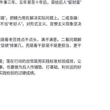
事三年、五年甚至十年后，是给后人“留财富”
检套路”，把精力用在解决实际问题上。二戒急躁：
不当“老好人”，对形式主义、官僚主义现象坚决
而是看老百姓点不点头、满不满意。二看问题解
显绩”排第几，而是看干部是不是更担当、更干
错；落在行动的自觉是用实践标准检验成效，让
事，也要做为后人作铺垫、打基础、利长远的好
实践检验的过硬成绩。