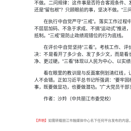
不做。二问规律：这件事是否符合客观条件、
还是“留包袱”？只顾眼前的事，坚决不做。“三
在执行中自觉严守“三戒”。落实工作过程
不层层加码、不急于求成、不搞“运动式”推进
抵制。“三戒”是防止政绩观错位的行为底线。
在评价中自觉坚持“三看”。考核工作、
决：不是看开了多少会、发了多少文，而是看
净、更过硬。“三看”体现以人民为中心、以实
看在眼里的教训是与反面案例划清红线，
人不会错。正如习近平总书记所强调：“要牢
事，既要做显功，也要做潜功。”广大党员干
作者：沙羚（中共丽江市委党校）
【声明】
如需转载丽江市融媒体中心名下任何平台发布的内容