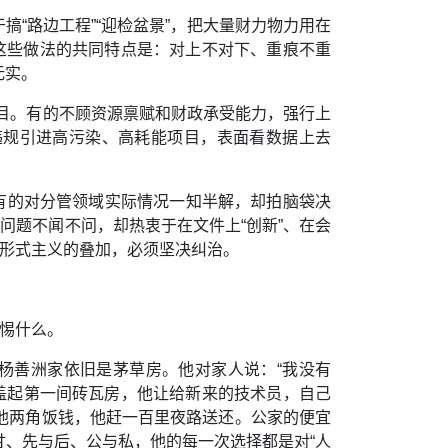
搞“路边工程”“迎检盆景”，把大量财力物力用在
味。这些做法的共同特点是：对上不对下、重痕不重
无实。
项目。有的不顾资源禀赋和财政承受能力，强行上
违规引进高污染、高耗能项目，表面看数据上去
有的对分管领域实际情况一知半解，却拍脑袋决
问题不闻不问，却热衷于在文件上“创新”、在会
与形式主义的叠加，必须坚决纠治。
警惕什么。
”杨善洲家依旧是茅草房。他对家人说：“我没有
场盖起第一间砖瓦房，他让给新来的技术员，自己
他两角饭钱，他赶一百里夜路送还。公家的便宜
甘、先与后、公与私，他的每一次选择都是对“人