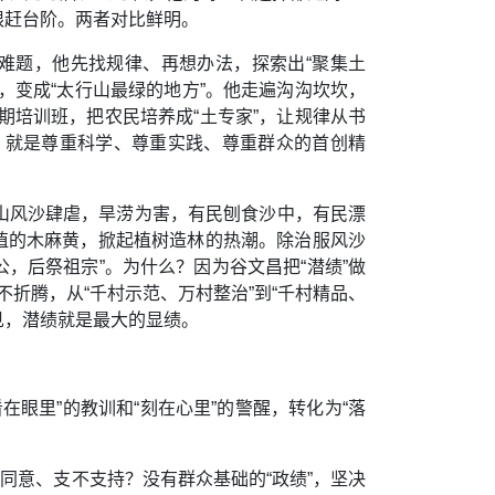
限赶台阶。两者对比鲜明。
植难题，他先找规律、再想办法，探索出“聚集土
，变成“太行山最绿的地方”。他走遍沟沟坎坎，
多期培训班，把农民培养成“土专家”，让规律从书
律，就是尊重科学、尊重实践、尊重群众的首创精
东山风沙肆虐，旱涝为害，有民刨食沙中，有民漂
植的木麻黄，掀起植树造林的热潮。除治服风沙
公，后祭祖宗”。为什么？因为谷文昌把“潜绩”做
不折腾，从“千村示范、万村整治”到“千村精品、
见，潜绩就是最大的显绩。
眼里”的教训和“刻在心里”的警醒，转化为“落
同意、支不支持？没有群众基础的“政绩”，坚决