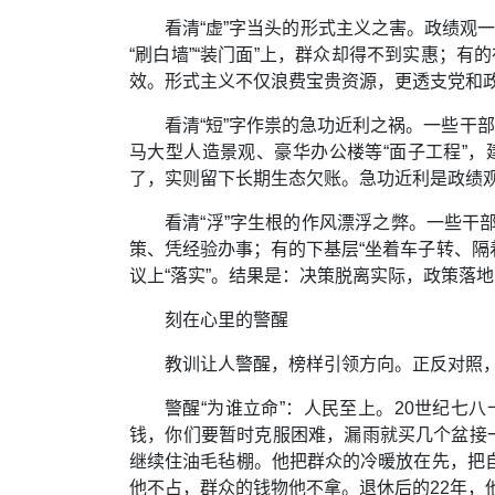
看清“虚”字当头的形式主义之害。政绩观一
“刷白墙”“装门面”上，群众却得不到实惠；有
效。形式主义不仅浪费宝贵资源，更透支党和
看清“短”字作祟的急功近利之祸。一些干
马大型人造景观、豪华办公楼等“面子工程”
了，实则留下长期生态欠账。急功近利是政绩观
看清“浮”字生根的作风漂浮之弊。一些
策、凭经验办事；有的下基层“坐着车子转、隔
议上“落实”。结果是：决策脱离实际，政策落
刻在心里的警醒
教训让人警醒，榜样引领方向。正反对照，
警醒“为谁立命”：人民至上。20世纪七
钱，你们要暂时克服困难，漏雨就买几个盆接一
继续住油毛毡棚。他把群众的冷暖放在先，把
他不占，群众的钱物他不拿。退休后的22年，