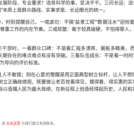
发展阶段、专业要求？违背科学的事，坚决不干。三问长远：这件
问”本质上是群众路线、实事求是、长远眼光的统一。
中，时刻提醒自己，一戒虚功：不搞“盆景工程”“数据注水”“迎
，尊重工作的内在节奏。三戒软散：敢于较真碰硬，不怕得罪人，
评价干部时，一看群众口碑：不是看汇报多漂亮、展板多精美，
长期存在的堵点难点有没有突破。三看队伍成长：不是看一时的“
绩为导向的评价标准。
让人不敢错；刻在心里的警醒是用正面典型树立标杆，让人不想
固树立正确政绩观，既要做让老百姓看得见、摸得着、得实惠的实
部当以造福人民为最大政绩，在新征程上创造经得起历史、人民和
，请
点击这里
与我们建立有效联系。