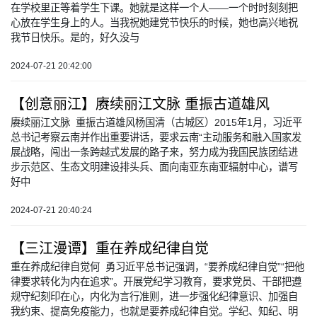
在学校里正等着学生下课。她就是这样一个人——一个时时刻刻把
心放在学生身上的人。当我祝她建党节快乐的时候，她也高兴地祝
我节日快乐。是的，好久没与
2024-07-21 20:42:00
【创意丽江】赓续丽江文脉 重振古道雄风
赓续丽江文脉 重振古道雄风杨国清（古城区）2015年1月，习近平
总书记考察云南并作出重要讲话，要求云南“主动服务和融入国家发
展战略，闯出一条跨越式发展的路子来，努力成为我国民族团结进
步示范区、生态文明建设排头兵、面向南亚东南亚辐射中心，谱写
好中
2024-07-21 20:40:24
【三江漫谭】重在养成纪律自觉
重在养成纪律自觉何 勇习近平总书记强调，“要养成纪律自觉”“把他
律要求转化为内在追求”。开展党纪学习教育，要求党员、干部把遵
规守纪刻印在心，内化为言行准则，进一步强化纪律意识、加强自
我约束、提高免疫能力，也就是要养成纪律自觉。学纪、知纪、明