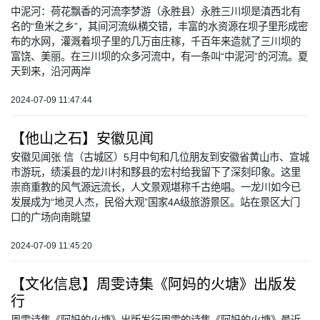
中泥河：荷花飘香的河流李梦游（永胜县）永胜三川坝是滇西北有
名的“鱼米之乡”，其间河流纵横交错，丰富的水资源在坝子里形成密
布的水网，灌溉着坝子里的几万亩庄稼，千百年来造就了三川坝的
富饶、美丽。在三川坝的众多河流中，有一条叫“中泥河”的河流。夏
天到来，沿河两岸
2024-07-09 11:47:44
【他山之石】安徽见闻
安徽见闻张 信（古城区）5月中旬和几位朋友到安徽省黄山市、宣城
市游玩，绩溪县的龙川村和黟县的宏村给我留下了深刻印象。这里
崇商重教的风气源远流长，人文景观堪称千古绝唱。一龙川如今已
发展成为“地灵人杰，民俗大观”国家4A级旅游景区。站在景区大门
口的广场向南眺望
2024-07-09 11:45:20
【文化信息】周雯诗集《阿妈的火塘》出版发
行