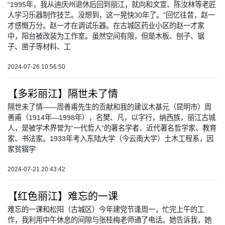
“1995年，我从迪庆州退休后回到丽江，就向和文宣、陈汝林等老匠
人学习乐器制作技艺。没想到，这一晃快30年了。”回忆往昔，赵一
才感慨万分。赵一才在调试乐器。在古城区药业小区的赵一才家
中，阳台被改装为工作室。虽然空间有限，但是木板、刨子、锯
子、凿子等材料、工
2024-07-26 10:56:50
【多彩丽江】隔世未了情
隔世未了情——周善甫先生的贡献和我的建议木基元（昆明市）周
善甫（1914年—1998年），名樊、凡，以字行，纳西族，丽江古城
人，是被学术界誉为“一代哲人”的著名学者、近代著名哲学家、教育
家、书法家。1933年考入东陆大学（今云南大学）土木工程系，因
家贫辍学
2024-07-21 20:43:42
【红色丽江】难忘的一课
难忘的一课和松阳（古城区）今年建党节逢周一，忙完上午的工
作，我利用中午休息的间隙与张桂梅老师通了电话。她告诉我，她