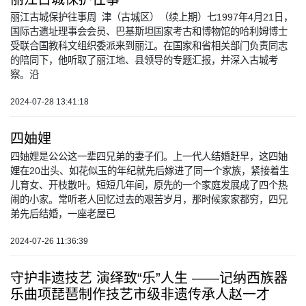
丽江古城保护往事周 津（古城区）（续上期）七1997年4月21日，
国际古遗址理事会会员、巴基斯坦国家考古和博物馆的哈利姆博士
受联合国教科文组织委派来到丽江。在国家和省相关部门负责同志
的陪同下，他听取了丽江地、县领导的专题汇报，并深入古城考
察。沿
2024-07-28 13:41:18
四妯娌
四妯娌是公公这一辈四兄弟的妻子们。上一代人结婚赶早，这四妯
娌在20出头、如花似玉的年纪就先后嫁进了同一个家族，紧接着生
儿育女、开枝散叶。短短几年间，原先的一个家庭发展成了四个热
闹的小家。常听老人回忆过去的艰苦岁月，那时候家家都穷，四兄
弟先后结婚，一座老屋已
2024-07-26 11:36:39
守护非遗技艺 演绎致“乐”人生 ——记纳西族器
乐曲项琵琶制作技艺市级非遗传承人赵一才