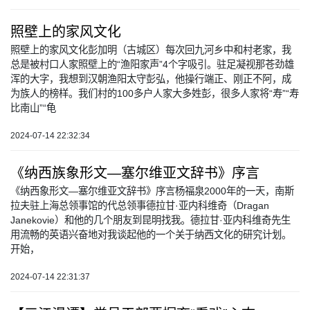
照壁上的家风文化
照壁上的家风文化彭加明（古城区）每次回九河乡中和村老家，我
总是被村口人家照壁上的“渔阳家声”4个字吸引。驻足凝视那苍劲雄
浑的大字，我想到汉朝渔阳太守彭弘，他操行端正、刚正不阿，成
为族人的榜样。我们村的100多户人家大多姓彭，很多人家将“寿”“寿
比南山”“龟
2024-07-14 22:32:34
《纳西族象形文—塞尔维亚文辞书》序言
《纳西象形文—塞尔维亚文辞书》序言杨福泉2000年的一天，南斯
拉夫驻上海总领事馆的代总领事德拉甘·亚内科维奇（Dragan
Janekovie）和他的几个朋友到昆明找我。德拉甘·亚内科维奇先生
用流畅的英语兴奋地对我谈起他的一个关于纳西文化的研究计划。
开始，
2024-07-14 22:31:37