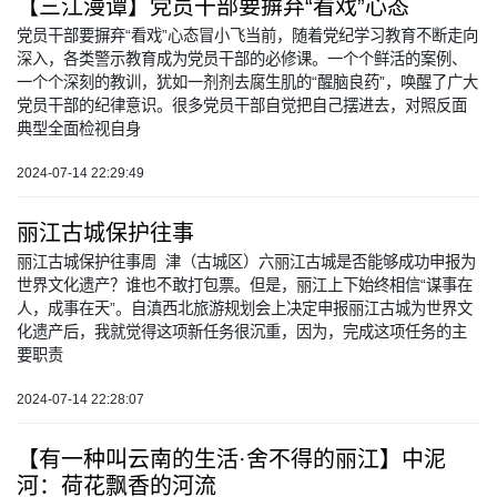
【三江漫谭】党员干部要摒弃“看戏”心态
党员干部要摒弃“看戏”心态冒小飞当前，随着党纪学习教育不断走向
深入，各类警示教育成为党员干部的必修课。一个个鲜活的案例、
一个个深刻的教训，犹如一剂剂去腐生肌的“醒脑良药”，唤醒了广大
党员干部的纪律意识。很多党员干部自觉把自己摆进去，对照反面
典型全面检视自身
2024-07-14 22:29:49
丽江古城保护往事
丽江古城保护往事周 津（古城区）六丽江古城是否能够成功申报为
世界文化遗产？谁也不敢打包票。但是，丽江上下始终相信“谋事在
人，成事在天”。自滇西北旅游规划会上决定申报丽江古城为世界文
化遗产后，我就觉得这项新任务很沉重，因为，完成这项任务的主
要职责
2024-07-14 22:28:07
【有一种叫云南的生活·舍不得的丽江】中泥
河：荷花飘香的河流